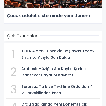
Çocuk adalet sisteminde yeni dönem
Çok Okunanlar
1
KKKA Alarmı! Ünye'de Başlayan Tedavi
Sivas'ta Acıyla Son Buldu
2
Arabesk Müziğin Acı Kaybı: Şarkıcı
Cansever Hayatını Kaybetti
3
Terörsüz Türkiye Teklifine Ordu'dan 4
Milletvekilinden İmza
Ordu Sağlığında Yeni Dönem! Halk