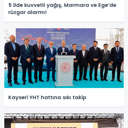
5 ilde kuvvetli yağış, Marmara ve Ege’de
rüzgar alarmı!
Kayseri YHT hattına sıkı takip