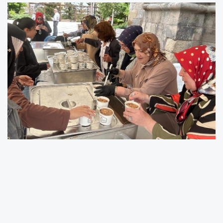
Erzurum Kent Konseyi Kadın Meclisi, Muharrem
ayı dolayısıyla Çifte Minareli Medrese önünde
vatandaşlara 810 kişilik aşure ikramında
bulundu.