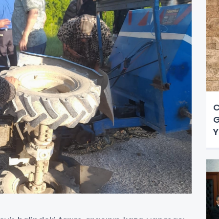
C
G
Y