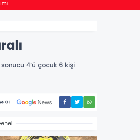
13:45
dımı
Ünye Z
ralı
i sonucu 4’ü çocuk 6 kişi
e Ol
enel