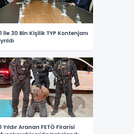
1 İle 30 Bin Kişilik TYP Kontenjanı
yrıldı
0 Yıldır Aranan FETÖ Firarisi