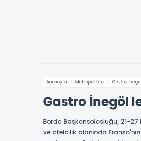
Anasayfa
Metropol Life
Gastro İnegöl
Gastro İnegöl l
Bordo Başkonsolosluğu, 21-27 M
ve otelcilik alanında Fransa'n