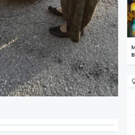
M
B
Ç