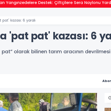
an Yangınzedelere Destek: Çiftçilere Sera Naylonu Yar
 pat' kazası: 6 yaralı
 'pat pat' kazası: 6 ya
t pat” olarak bilinen tarım aracının devrilmes
Abon
G