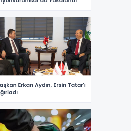
fyonkarahisar'da Yakalandı
aşkan Erkan Aydın, Ersin Tatar'ı
ğırladı