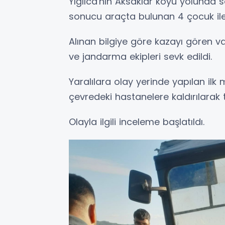
Yığılca'nın Aksaklar köyü yolunda 
sonucu araçta bulunan 4 çocuk ile 
Alınan bilgiye göre kazayı gören va
ve jandarma ekipleri sevk edildi.
Yaralılara olay yerinde yapılan il
çevredeki hastanelere kaldırılarak t
Olayla ilgili inceleme başlatıldı.