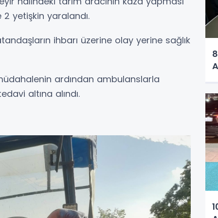
seyir halindeki tarım aracının kaza yapması
2 yetişkin yaralandı.
tandaşların ihbarı üzerine olay yerine sağlık
8
A
k müdahalenin ardından ambulanslarla
edavi altına alındı.
1