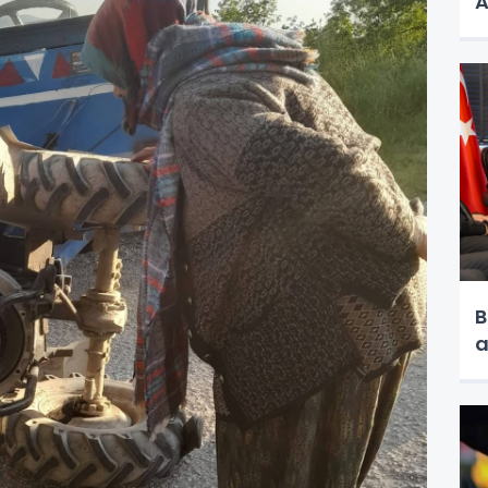
A
B
a