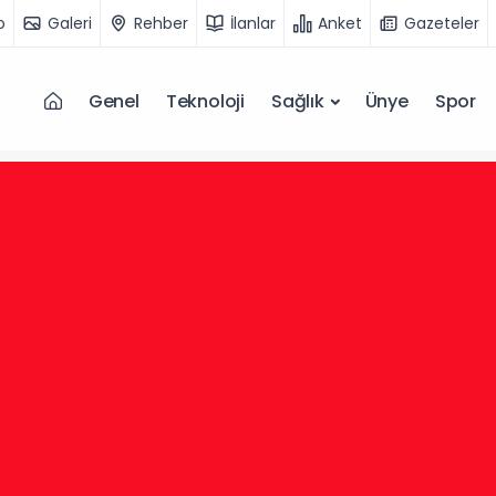
o
Galeri
Rehber
İlanlar
Anket
Gazeteler
Genel
Teknoloji
Sağlık
Ünye
Spor