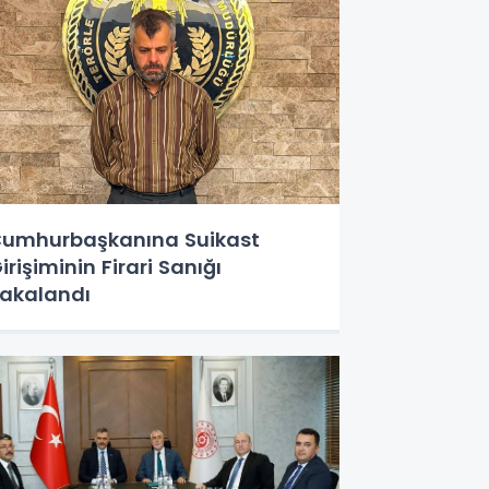
umhurbaşkanına Suikast
irişiminin Firari Sanığı
akalandı