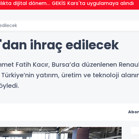
ıkta dijital dönem... GEKİS Kars'ta uygulamaya alındı
edilecek
dan ihraç edilecek
hmet Fatih Kacır, Bursa’da düzenlenen Renau
rkiye’nin yatırım, üretim ve teknoloji alanı
yledi.
Abon