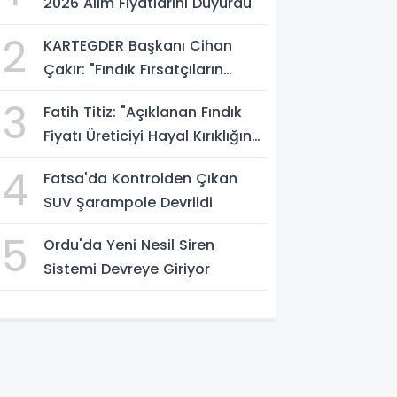
2026 Alım Fiyatlarını Duyurdu
2
KARTEGDER Başkanı Cihan
Çakır: "Fındık Fırsatçıların
Elinde Kalmasın"
3
Fatih Titiz: "Açıklanan Fındık
Fiyatı Üreticiyi Hayal Kırıklığına
Uğrattı"
4
Fatsa'da Kontrolden Çıkan
SUV Şarampole Devrildi
5
Ordu'da Yeni Nesil Siren
Sistemi Devreye Giriyor