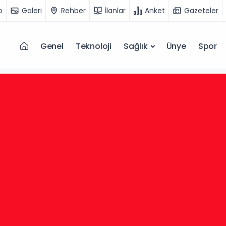
o
Galeri
Rehber
İlanlar
Anket
Gazeteler
Genel
Teknoloji
Sağlık
Ünye
Spor