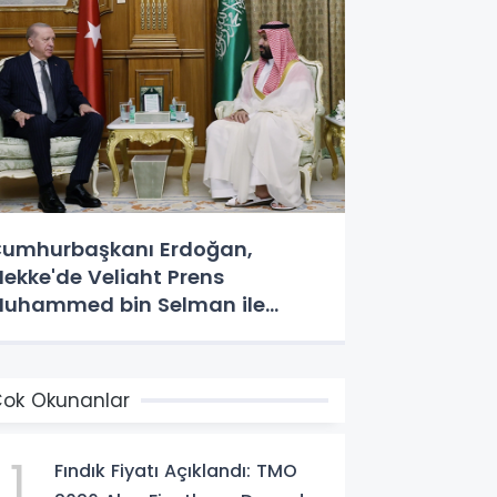
umhurbaşkanı Erdoğan,
ekke'de Veliaht Prens
uhammed bin Selman ile
örüştü
ok Okunanlar
1
Fındık Fiyatı Açıklandı: TMO