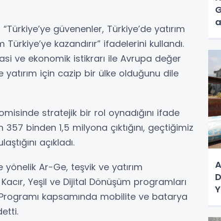
G
a
 “Türkiye’ye güvenenler, Türkiye’de yatırım
Türkiye’ye kazandırır” ifadelerini kullandı.
yasi ve ekonomik istikrarı ile Avrupa değer
e yatırım için cazip bir ülke olduğunu dile
isinde stratejik bir rol oynadığını ifade
in 357 binden 1,5 milyona çıktığını, geçtiğimiz
laştığını açıkladı.
A
 yönelik Ar-Ge, teşvik ve yatırım
D
Kacır, Yeşil ve Dijital Dönüşüm programları
Y
ım Programı kapsamında mobilite ve batarya
etti.