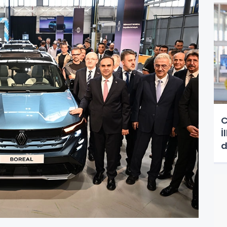
C
İ
d