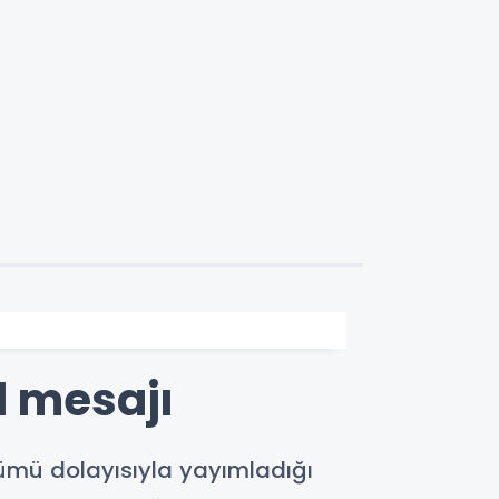
l mesajı
önümü dolayısıyla yayımladığı