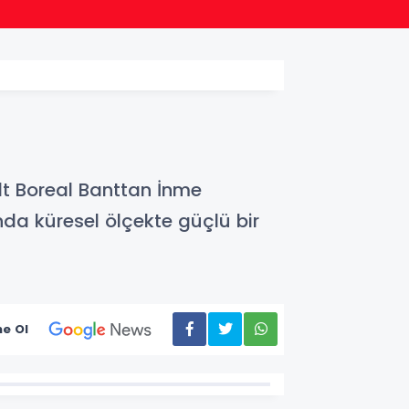
12:31
Antalya
lt Boreal Banttan İnme
nda küresel ölçekte güçlü bir
e Ol