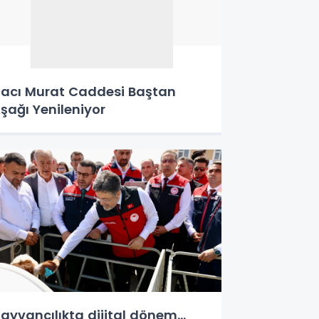
acı Murat Caddesi Baştan
şağı Yenileniyor
ayvancılıkta dijital dönem...