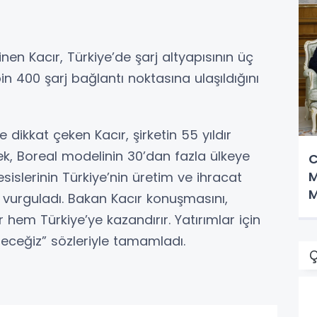
en Kacır, Türkiye’de şarj altyapısının üç
in 400 şarj bağlantı noktasına ulaşıldığını
dikkat çeken Kacır, şirketin 55 yıldır
rek, Boreal modelinin 30’dan fazla ülkeye
C
M
esislerinin Türkiye’nin üretim ve ihracat
M
vurguladı. Bakan Kacır konuşmasını,
g
hem Türkiye’ye kazandırır. Yatırımlar için
eğiz” sözleriyle tamamladı.
Ç