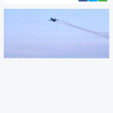
Türk Hava Kuvvetleri akrobasi timi Solo Türk,
Ordu Büyükşehir Belediye Başkanı Dr. Mehmet
Hilmi Güler’in girişimleri ve katkılarıyla Ordu