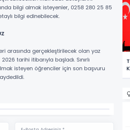
ında bilgi almak isteyenler, 0258 280 25 85
aylı bilgi edinebilecek.
UZ
i arasında gerçekleştirilecek olan yaz
26 tarihi itibarıyla başladı. Sınırlı
T
K
mak isteyen öğrenciler için son başvuru
aydedildi.
Ç
E-Posta Adresiniz *