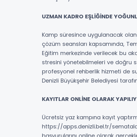
UZMAN KADRO EŞLİĞİNDE YOĞUNLA
Kamp süresince uygulanacak olan 
çözüm seansları kapsamında, Temel 
Eğitim merkezinde verilecek bu aka
stresini yönetebilmeleri ve doğru st
profesyonel rehberlik hizmeti de s
Denizli Büyükşehir Belediyesi taraf
KAYITLAR ONLİNE OLARAK YAPILI
Ücretsiz yaz kampına kayıt yaptırm
https://apps.denizli.bel.tr/semata
başvurularını online olarak gerçekle