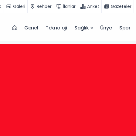
o
Galeri
Rehber
İlanlar
Anket
Gazeteler
Genel
Teknoloji
Sağlık
Ünye
Spor