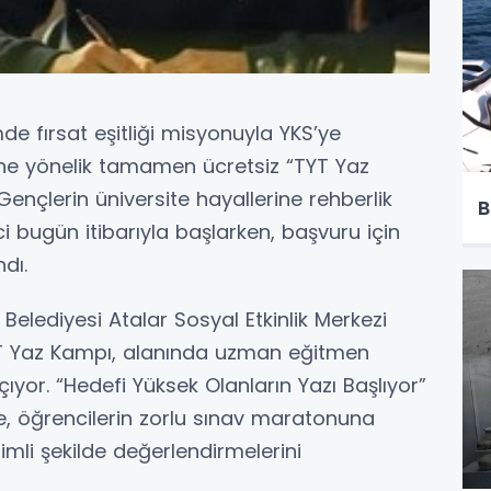
mde fırsat eşitliği misyonuyla YKS’ye
lerine yönelik tamamen ücretsiz “TYT Yaz
Gençlerin üniversite hayallerine rehberlik
B
bugün itibarıyla başlarken, başvuru için
dı.
 Belediyesi Atalar Sosyal Etkinlik Merkezi
T Yaz Kampı, alanında uzman eğitmen
çıyor. “Hedefi Yüksek Olanların Yazı Başlıyor”
e, öğrencilerin zorlu sınav maratonuna
rimli şekilde değerlendirmelerini