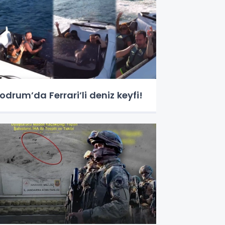
odrum’da Ferrari’li deniz keyfi!