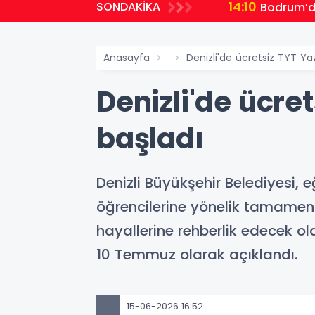
14:10
SONDAKİKA
Bodrum’da 
Anasayfa
Denizli'de ücretsiz TYT Ya
Denizli'de ücre
başladı
Denizli Büyükşehir Belediyesi, eğ
öğrencilerine yönelik tamamen 
hayallerine rehberlik edecek o
10 Temmuz olarak açıklandı.
15-06-2026 16:52