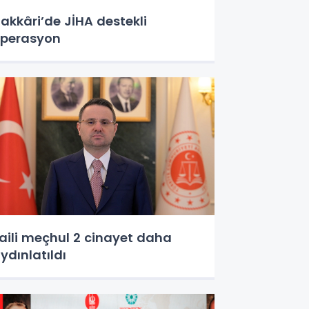
akkâri’de JİHA destekli
perasyon
aili meçhul 2 cinayet daha
ydınlatıldı