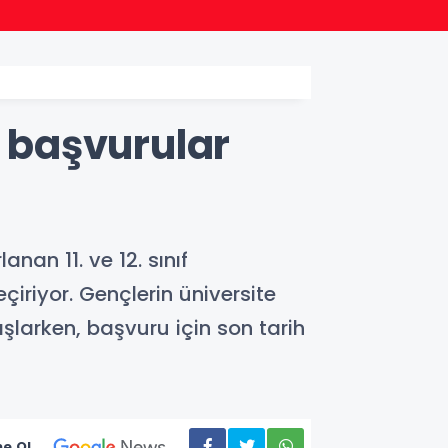
13:45
Ordu Ş
n başvurular
anan 11. ve 12. sınıf
iriyor. Gençlerin üniversite
şlarken, başvuru için son tarih
e Ol