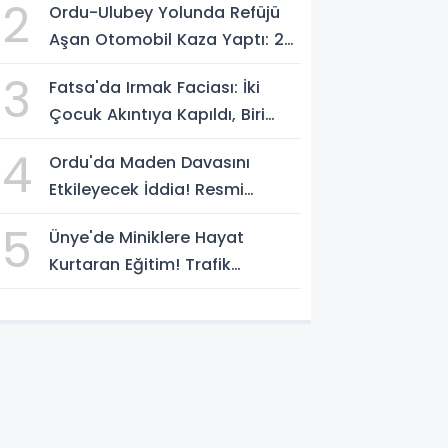
2
Ordu-Ulubey Yolunda Refüjü
Aşan Otomobil Kaza Yaptı: 2
Yaralı
3
Fatsa'da Irmak Faciası: İki
Çocuk Akıntıya Kapıldı, Biri
Yaşamını Yitirdi
4
Ordu'da Maden Davasını
Etkileyecek İddia! Resmi
Yazılarda Büyük Fark
5
Ünye'de Miniklere Hayat
Kurtaran Eğitim! Trafik
Polislerinden Uygulamalı Ders