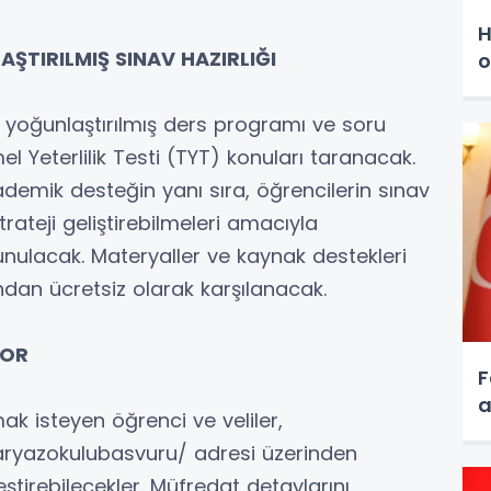
H
ŞTIRILMIŞ SINAV HAZIRLIĞI
o
yoğunlaştırılmış ders programı ve soru
Yeterlilik Testi (TYT) konuları taranacak.
demik desteğin yanı sıra, öğrencilerin sınav
rateji geliştirebilmeleri amacıyla
unulacak. Materyaller ve kaynak destekleri
ından ücretsiz olarak karşılanacak.
YOR
F
a
ak isteyen öğrenci ve veliler,
laryazokulubasvuru/ adresi üzerinden
ştirebilecekler. Müfredat detaylarını