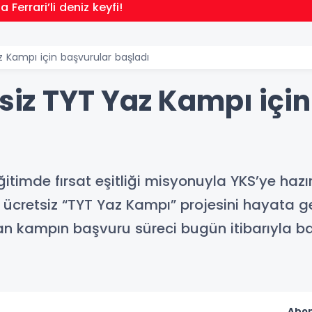
Ferrari’li deniz keyfi!
z Kampı için başvurular başladı
tsiz TYT Yaz Kampı içi
itimde fırsat eşitliği misyonuyla YKS’ye hazırl
ücretsiz “TYT Yaz Kampı” projesini hayata geç
lan kampın başvuru süreci bugün itibarıyla ba
Abon