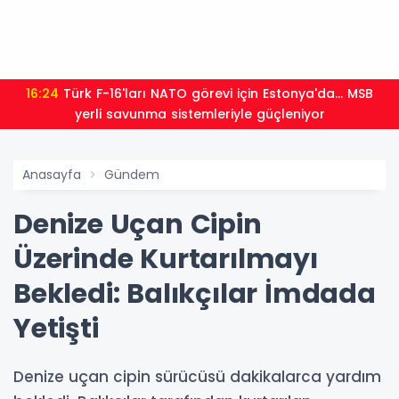
16:24
Türk F-16'ları NATO görevi için Estonya'da... MSB
yerli savunma sistemleriyle güçleniyor
Anasayfa
Gündem
Denize Uçan Cipin
Üzerinde Kurtarılmayı
Bekledi: Balıkçılar İmdada
Yetişti
Denize uçan cipin sürücüsü dakikalarca yardım