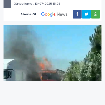
Güncelleme : 13-07-2025 15:28
Abone Ol
Bursa Karacabey TIR yangını
büyük paniğe
yol açtı. Karton yüklü TIR, seyir halindeyken