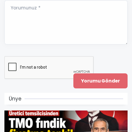
Yorumunuz *
Ünye