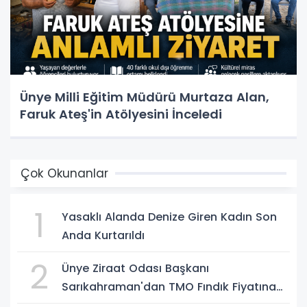
Ünye Milli Eğitim Müdürü Murtaza Alan,
Faruk Ateş'in Atölyesini İnceledi
Çok Okunanlar
1
Yasaklı Alanda Denize Giren Kadın Son
Anda Kurtarıldı
2
Ünye Ziraat Odası Başkanı
Sarıkahraman'dan TMO Fındık Fiyatına
Tepki