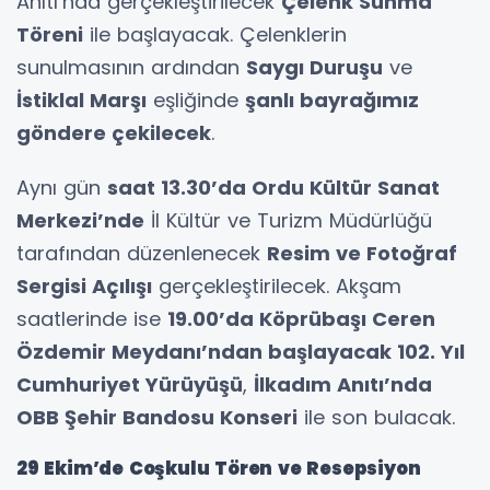
Anıtı’nda gerçekleştirilecek
Çelenk Sunma
Töreni
ile başlayacak. Çelenklerin
sunulmasının ardından
Saygı Duruşu
ve
İstiklal Marşı
eşliğinde
şanlı bayrağımız
göndere çekilecek
.
Aynı gün
saat 13.30’da Ordu Kültür Sanat
Merkezi’nde
İl Kültür ve Turizm Müdürlüğü
tarafından düzenlenecek
Resim ve Fotoğraf
Sergisi Açılışı
gerçekleştirilecek. Akşam
saatlerinde ise
19.00’da Köprübaşı Ceren
Özdemir Meydanı’ndan başlayacak 102. Yıl
Cumhuriyet Yürüyüşü
,
İlkadım Anıtı’nda
OBB Şehir Bandosu Konseri
ile son bulacak.
29 Ekim’de Coşkulu Tören ve Resepsiyon