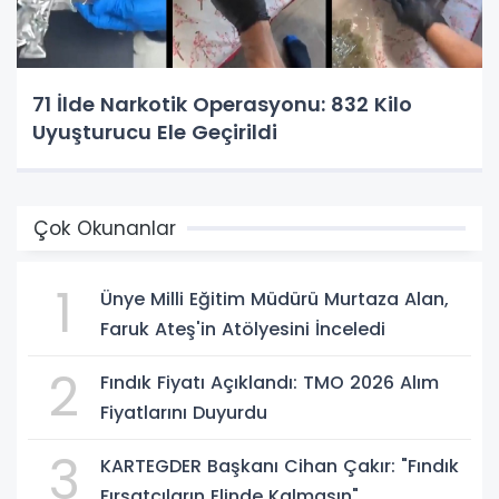
71 İlde Narkotik Operasyonu: 832 Kilo
Uyuşturucu Ele Geçirildi
Çok Okunanlar
1
Ünye Milli Eğitim Müdürü Murtaza Alan,
Faruk Ateş'in Atölyesini İnceledi
2
Fındık Fiyatı Açıklandı: TMO 2026 Alım
Fiyatlarını Duyurdu
3
KARTEGDER Başkanı Cihan Çakır: "Fındık
Fırsatçıların Elinde Kalmasın"