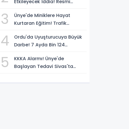
Etkileyecek İddia! Resmi
Yazılarda Büyük Fark
3
Ünye'de Miniklere Hayat
Kurtaran Eğitim! Trafik
Polislerinden Uygulamalı Ders
4
Ordu'da Uyuşturucuya Büyük
Darbe! 7 Ayda Bin 124
Operasyon
5
KKKA Alarmı! Ünye'de
Başlayan Tedavi Sivas'ta
Acıyla Son Buldu