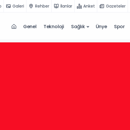
o
Galeri
Rehber
İlanlar
Anket
Gazeteler
Genel
Teknoloji
Sağlık
Ünye
Spor