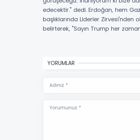
görüşeceğiz. İnanıyorum ki bize d
edecektir." dedi. Erdoğan, hem 
başlıklarında Liderler Zirvesi'nden 
belirterek, "Sayın Trump her zaman 
YORUMLAR
Adınız *
Yorumunuz *