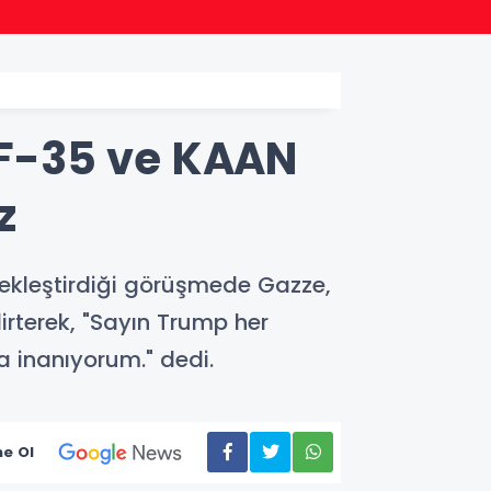
18:15
Denizli
F-35 ve KAAN
z
kleştirdiği görüşmede Gazze,
irterek, "Sayın Trump her
a inanıyorum." dedi.
e Ol