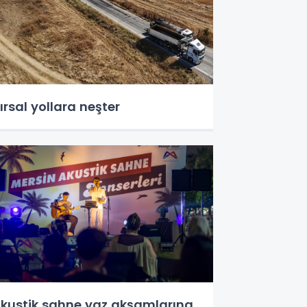
ırsal yollara neşter
kustik sahne yaz akşamlarına