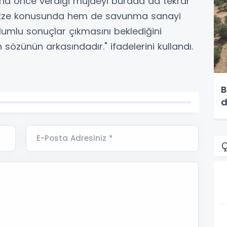
aha önce verdiği müjdeyi burada da tekrar
Gazze konusunda hem de savunma sanayi
olumlu sonuçlar çıkmasını beklediğini
sözünün arkasındadır." ifadelerini kullandı.
B
d
E-Posta Adresiniz *
Ç