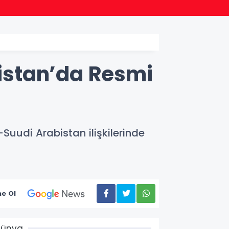
13:22
u
Hakkâr
istan’da Resmi
Suudi Arabistan ilişkilerinde
e Ol
Dünya