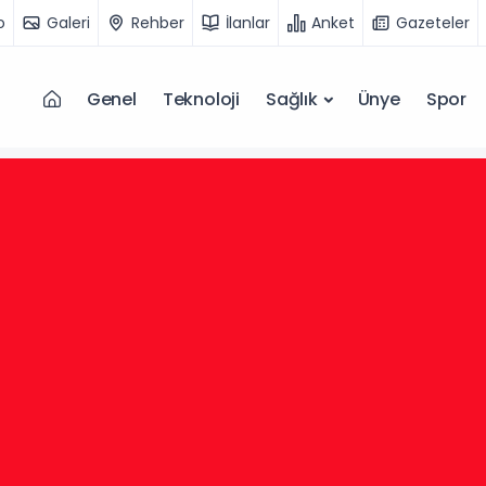
o
Galeri
Rehber
İlanlar
Anket
Gazeteler
Genel
Teknoloji
Sağlık
Ünye
Spor