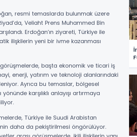
ğan, resmi temaslarda bulunmak üzere
i Riyad’da, Veliaht Prens Muhammed Bin
ılandı. Erdoğan’ın ziyareti, Türkiye ile
ik ilişkilerin yeni bir ivme kazanması
İ
F
n görüşmelerde, başta ekonomik ve ticari iş
yi, enerji, yatırım ve teknoloji alanlarındaki
efleniyor. Ayrıca bu temaslar, bölgesel
yönünde karşılıklı anlayışı artırmaya
liyor.
elerde, Türkiye ile Suudi Arabistan
ğinin daha da pekiştirilmesi öngörülüyor.
ler arası görüşmelerde, ikili ilişkilerin yanı