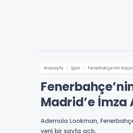
Anasayfa
Spor
Fenerbahçe’nin Kaçırdı
Fenerbahçe’nin 
Madrid’e İmza 
Ademola Lookman, Fenerbahçe y
yeni bir sayfa açtı.