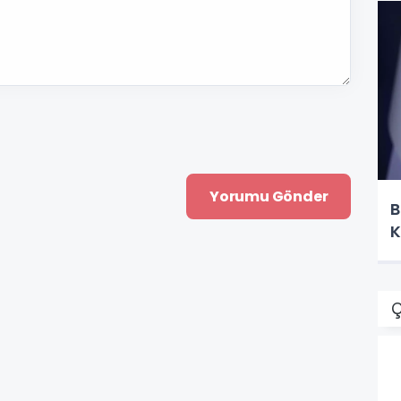
B
K
Ç