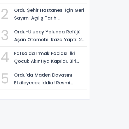
2
Ordu Şehir Hastanesi İçin Geri
Sayım: Açılış Tarihi
Konuşuluyor
3
Ordu-Ulubey Yolunda Refüjü
Aşan Otomobil Kaza Yaptı: 2
Yaralı
4
Fatsa'da Irmak Faciası: İki
Çocuk Akıntıya Kapıldı, Biri
Yaşamını Yitirdi
5
Ordu'da Maden Davasını
Etkileyecek İddia! Resmi
Yazılarda Büyük Fark