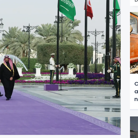
C
a
n