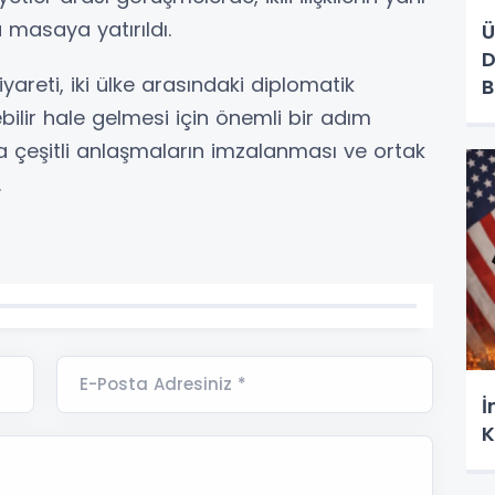
 masaya yatırıldı.
Ü
D
areti, iki ülke arasındaki diplomatik
B
ilir hale gelmesi için önemli bir adım
a çeşitli anlaşmaların imzalanması ve ortak
.
E-Posta Adresiniz *
İ
K