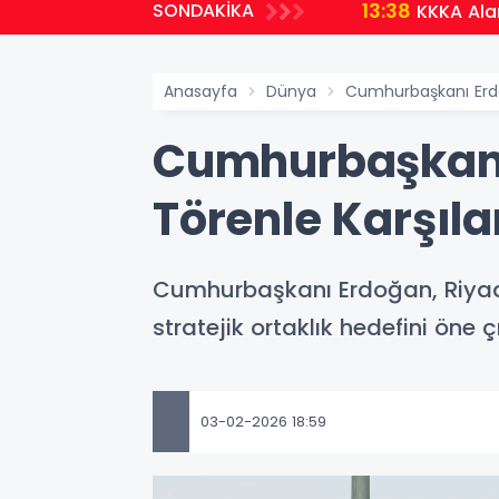
13:38
SONDAKİKA
elindi
KKKA Ala
Anasayfa
Dünya
Cumhurbaşkanı Erdo
Cumhurbaşkanı
Törenle Karşıla
Cumhurbaşkanı Erdoğan, Riyad’da
stratejik ortaklık hedefini öne ç
03-02-2026 18:59