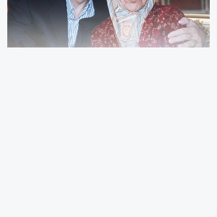
Cumhurbaşkanı Recep Tayyip Erdoğan,
Anneler Günü dolayısıyla sosyal medya
hesabından bir mesaj yayımladı.
Erdoğan mesajında, “Şefkatiyle ve
fedakârlığıyla hayatımıza yön veren, ailemizin
ve toplumumuzun temel direği annelerimizin
Anneler Günü’nü en kalbî duygularımla tebrik
ediyorum. “Cennet annelerin ayakları
altındadır” düsturunu şiar edinen büyük bir