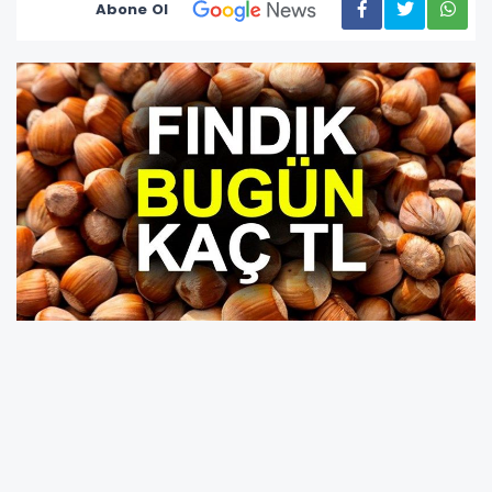
Abone Ol
Ordu’da serbest piyasada fındık fiyatları yeni
haftaya 323 TL brüt fiyatla başladı. Son
dönemde üreticinin ve tüccarın dikkatle takip
ettiği fiyat hareketliliği, yine belirsizliklerle dolu