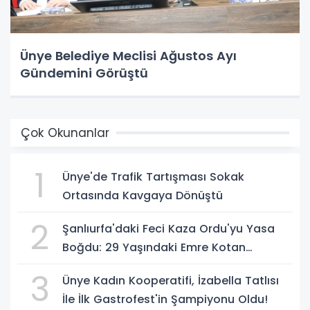
Ünye Belediye Meclisi Ağustos Ayı
Gündemini Görüştü
Çok Okunanlar
1
Ünye'de Trafik Tartışması Sokak
Ortasında Kavgaya Dönüştü
2
Şanlıurfa'daki Feci Kaza Ordu'yu Yasa
Boğdu: 29 Yaşındaki Emre Kotan
Yaşamını Yitirdi
3
Ünye Kadın Kooperatifi, İzabella Tatlısı
İle İlk Gastrofest'in Şampiyonu Oldu!