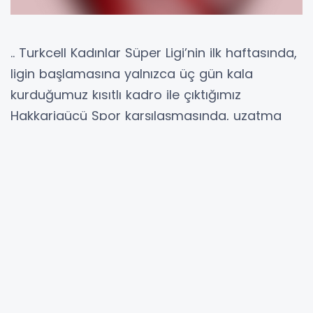
.. Turkcell Kadınlar Süper Ligi’nin ilk haftasında,
ligin başlamasına yalnızca üç gün kala
kurduğumuz kısıtlı kadro ile çıktığımız
Hakkarigücü Spor karşılaşmasında, uzatma
dakikalarında verilen haksız penaltı sonucu 2-1
mağlup olan Ünye Kadın Spor Kulübü
takımımız, ikinci haftada ise 3 puanı hanesine
yazdırdı.
Ligden çekilen Bornova Hitabspor’un maçlara
çıkmama kararı nedeniyle hükmen galip
geldiğimiz bu hafta ile birlikte, ilk üç puanımızı
kazanarak puan cetvelinde 6. sıraya yükseldik.