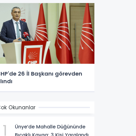
HP'de 26 İl Başkanı görevden
lındı
ok Okunanlar
1
Ünye’de Mahalle Düğününde
Bıçaklı Kavga: 3 Kişi Yaralandı