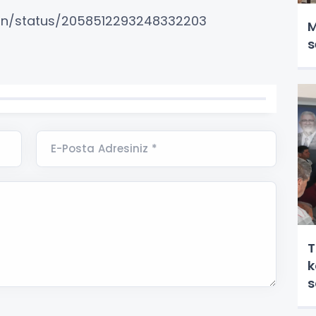
kan/status/2058512293248332203
M
s
E-Posta Adresiniz *
T
k
s