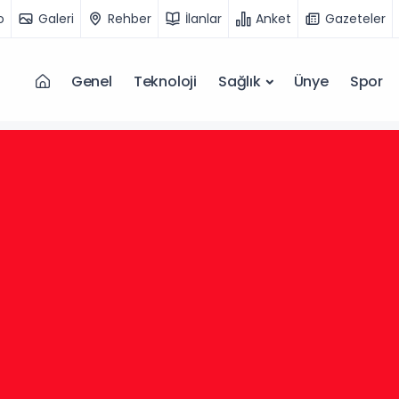
o
Galeri
Rehber
İlanlar
Anket
Gazeteler
Genel
Teknoloji
Sağlık
Ünye
Spor