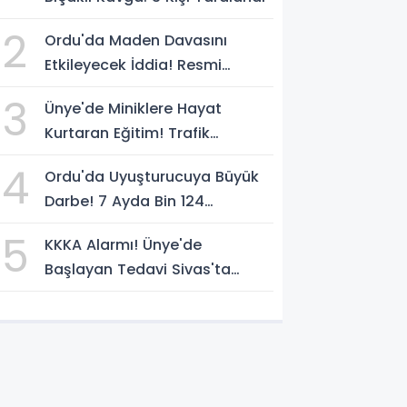
2
Ordu'da Maden Davasını
Etkileyecek İddia! Resmi
Yazılarda Büyük Fark
3
Ünye'de Miniklere Hayat
Kurtaran Eğitim! Trafik
Polislerinden Uygulamalı Ders
4
Ordu'da Uyuşturucuya Büyük
Darbe! 7 Ayda Bin 124
Operasyon
5
KKKA Alarmı! Ünye'de
Başlayan Tedavi Sivas'ta
Acıyla Son Buldu