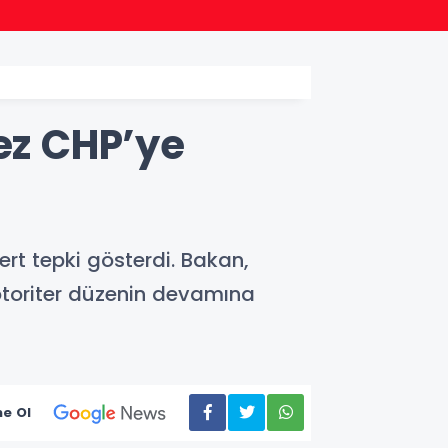
18:47
AK Par
kez CHP’ye
t tepki gösterdi. Bakan,
toriter düzenin devamına
e Ol