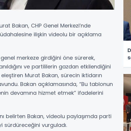
 Murat Bakan, CHP Genel Merkezi’nde
üdahalesine ilişkin videolu bir açıklama
D
s
n genel merkeze girdiğini öne sürerek,
ıldığını ve partililerin gazdan etkilendiğini
e eleştiren Murat Bakan, sürecin iktidarın
 savundu. Bakan açıklamasında, “Bu tablonun
zenin devamına hizmet etmek” ifadelerini
nı belirten Bakan, videolu paylaşımda parti
i sürdüreceğini vurguladı.