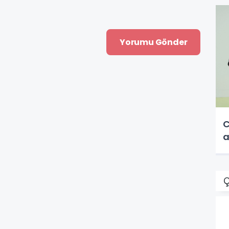
C
a
Ç