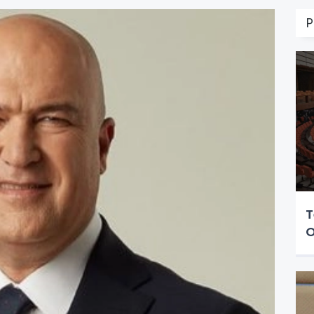
P
T
O