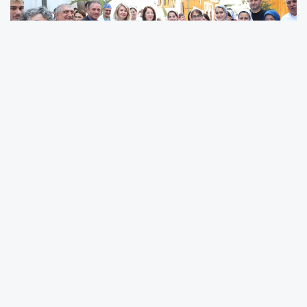
Çiğli Belediyesi, İzmir Şekerciler ve Pastacılar
Odası, İstihdam için Mesleki Eğitim Programı
(İMEP) ve Çiğli Esnaf ve Sanatkarlar Odası iş
birliğiyle yürütülen projede, meslek sahibi
olmak isteyen vatandaşlara hem teorik hem
uygulamalı eğitim verildi. İkinci dönem için
açılan kurslara toplam 95 kişi başvurdu.
Yapılan değerlendirmeler ve yüz yüze