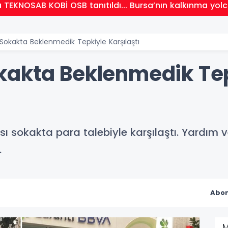
 TEKNOSAB KOBİ OSB tanıtıldı... Bursa’nın kalkınma yo
okakta Beklenmedik Tepkiyle Karşılaştı
kakta Beklenmedik Te
sı sokakta para talebiyle karşılaştı. Yardım 
.
Abon
M