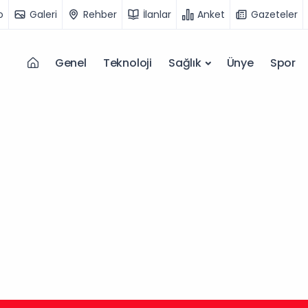
o
Galeri
Rehber
İlanlar
Anket
Gazeteler
Genel
Teknoloji
Sağlık
Ünye
Spor