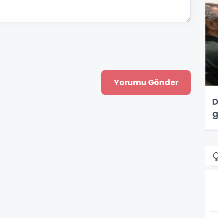
D
g
Ç