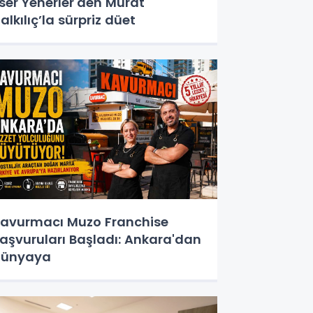
ser Yenerler'den Murat
alkılıç’la sürpriz düet
avurmacı Muzo Franchise
aşvuruları Başladı: Ankara'dan
Dünyaya