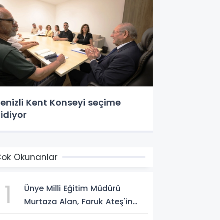
enizli Kent Konseyi seçime
idiyor
ok Okunanlar
1
Ünye Milli Eğitim Müdürü
Murtaza Alan, Faruk Ateş'in
Atölyesini İnceledi