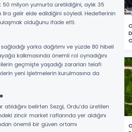
ık 50 milyon yumurta üretildiğini, aylık 35
 lira gelir elde edildiğini söyledi. Hedeflerinin
 ulaşmak olduğunu ifade etti.
O
D
O
e sağladığı yarka dağıtımı ve yüzde 80 hibeli
ayağa kalkmasında önemli rol oynadığını
ilerin geçmişte yaşadığı zararları telafi
lerin yeni işletmelerin kurulmasına da
e
tıldığını belirten Sezgi, Ordu’da üretilen
eki zincir market raflarında yer aldığını
ından önemli bir güven ortamı
O