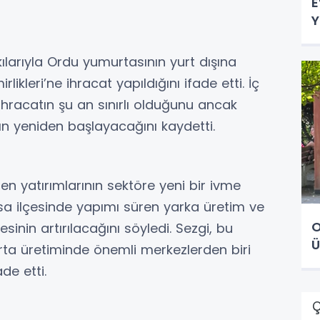
E
Y
kılarıyla Ordu yumurtasının yurt dışına
irlikleri’ne ihracat yapıldığını ifade etti. İç
hracatın şu an sınırlı olduğunu ancak
tın yeniden başlayacağını kaydetti.
n yatırımlarının sektöre yeni bir ivme
tsa ilçesinde yapımı süren yarka üretim ve
O
sinin artırılacağını söyledi. Sezgi, bu
Ü
urta üretiminde önemli merkezlerden biri
de etti.
Ç