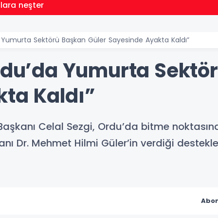
llara neşter
a Yumurta Sektörü Başkan Güler Sayesinde Ayakta Kaldı”
Ordu’da Yumurta Sektö
ta Kaldı”
ği Başkanı Celal Sezgi, Ordu’da bitme noktası
nı Dr. Mehmet Hilmi Güler’in verdiği destekle
Abon