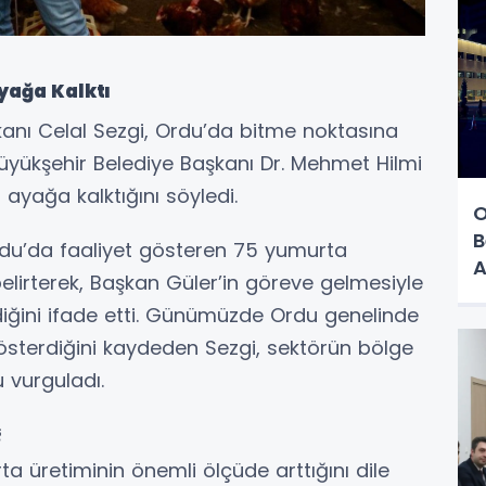
yağa Kalktı
şkanı Celal Sezgi, Ordu’da bitme noktasına
yükşehir Belediye Başkanı Dr. Mehmet Hilmi
 ayağa kalktığını söyledi.
O
B
Ordu’da faaliyet gösteren 75 yumurta
A
elirterek, Başkan Güler’in göreve gelmesiyle
iğini ifade etti. Günümüzde Ordu genelinde
österdiğini kaydeden Sezgi, sektörün bölge
 vurguladı.
ş
a üretiminin önemli ölçüde arttığını dile