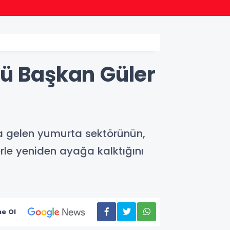
18:47
AK Par
rü Başkan Güler
na gelen yumurta sektörünün,
rle yeniden ayağa kalktığını
e Ol