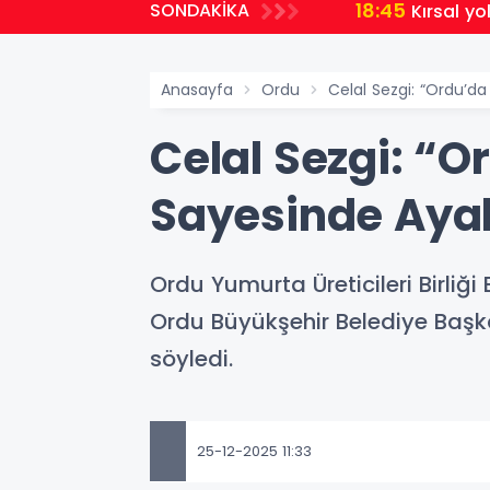
18:45
SONDAKİKA
Kırsal yo
Anasayfa
Ordu
Celal Sezgi: “Ordu’d
Celal Sezgi: “
Sayesinde Ayak
Ordu Yumurta Üreticileri Birli
Ordu Büyükşehir Belediye Başka
söyledi.
25-12-2025 11:33