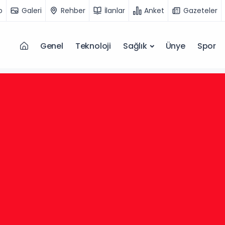
o
Galeri
Rehber
İlanlar
Anket
Gazeteler
Genel
Teknoloji
Sağlık
Ünye
Spor