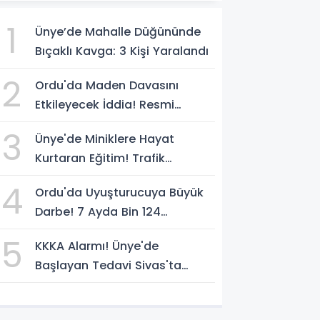
1
Ünye’de Mahalle Düğününde
Bıçaklı Kavga: 3 Kişi Yaralandı
2
Ordu'da Maden Davasını
Etkileyecek İddia! Resmi
Yazılarda Büyük Fark
3
Ünye'de Miniklere Hayat
Kurtaran Eğitim! Trafik
Polislerinden Uygulamalı Ders
4
Ordu'da Uyuşturucuya Büyük
Darbe! 7 Ayda Bin 124
Operasyon
5
KKKA Alarmı! Ünye'de
Başlayan Tedavi Sivas'ta
Acıyla Son Buldu