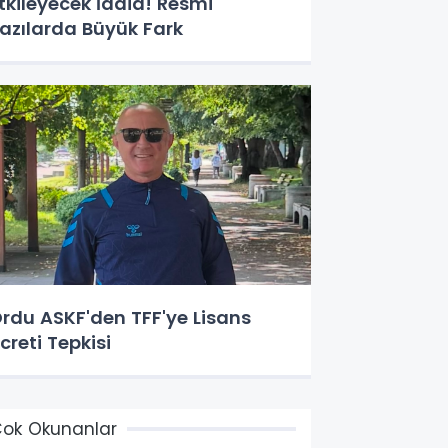
tkileyecek İddia! Resmi
azılarda Büyük Fark
rdu ASKF'den TFF'ye Lisans
creti Tepkisi
ok Okunanlar