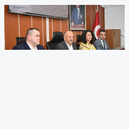
Ünye Belediyesi’nin Ağustos ayı olağan meclis
toplantısı, Belediye Başkanı Hüseyin Tavlı’nın
başkanlığında gerçekleştirildi. Toplantıda,
ilçenin geleceğini ilgilendiren birçok önemli