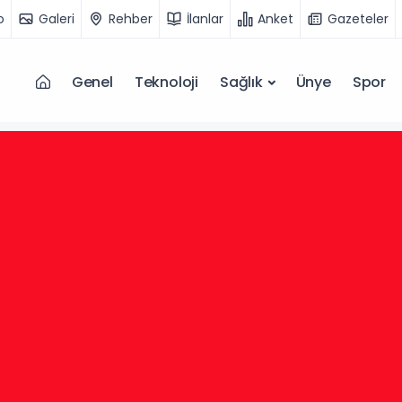
o
Galeri
Rehber
İlanlar
Anket
Gazeteler
Genel
Teknoloji
Sağlık
Ünye
Spor