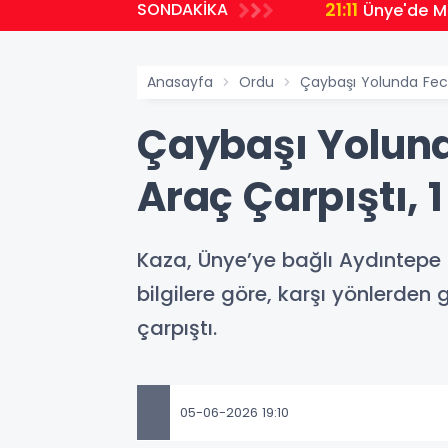
21:11
SONDAKİKA
Ünye'de Mi
Anasayfa
Ordu
Çaybaşı Yolunda Feci 
Çaybaşı Yolund
Araç Çarpıştı, 1
Kaza, Ünye’ye bağlı Aydıntepe
bilgilere göre, karşı yönlerden
çarpıştı.
05-06-2026 19:10