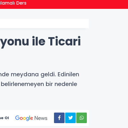
21:01
ulamalı Ders
Moritan
onu ile Ticari
nde meydana geldi. Edinilen
z belirlenemeyen bir nedenle
e Ol