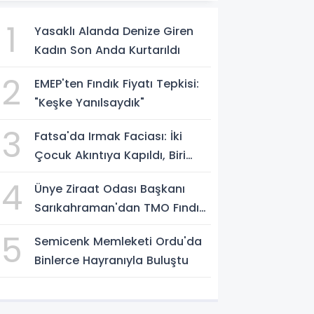
1
Yasaklı Alanda Denize Giren
Kadın Son Anda Kurtarıldı
2
EMEP'ten Fındık Fiyatı Tepkisi:
"Keşke Yanılsaydık"
3
Fatsa'da Irmak Faciası: İki
Çocuk Akıntıya Kapıldı, Biri
Yaşamını Yitirdi
4
Ünye Ziraat Odası Başkanı
Sarıkahraman'dan TMO Fındık
Fiyatına Tepki
5
Semicenk Memleketi Ordu'da
Binlerce Hayranıyla Buluştu