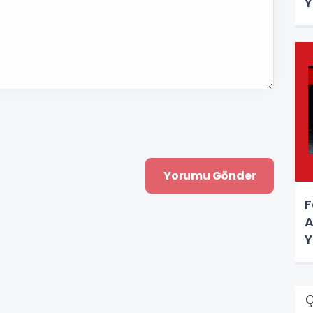
Y
F
A
Y
Ç