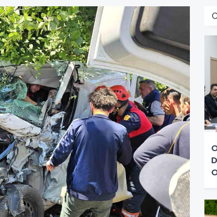
O
D
O