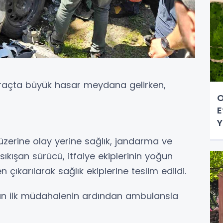
 araçta büyük hasar meydana gelirken,
O
E
Y
üzerine olay yerine sağlık, jandarma ve
a sıkışan sürücü, itfaiye ekiplerinin yoğun
ıkarılarak sağlık ekiplerine teslim edildi.
lan ilk müdahalenin ardından ambulansla