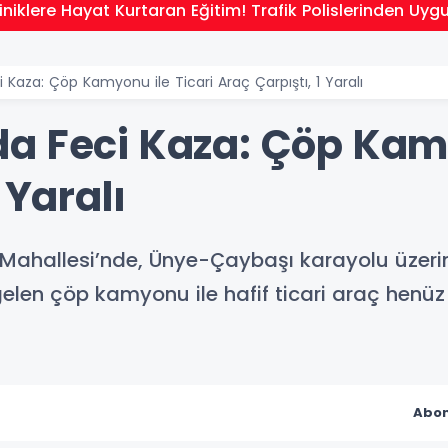
niklere Hayat Kurtaran Eğitim! Trafik Polislerinden Uyg
Kaza: Çöp Kamyonu ile Ticari Araç Çarpıştı, 1 Yaralı
a Feci Kaza: Çöp Kamy
 Yaralı
 Mahallesi’nde, Ünye-Çaybaşı karayolu üzeri
 gelen çöp kamyonu ile hafif ticari araç henü
Abon