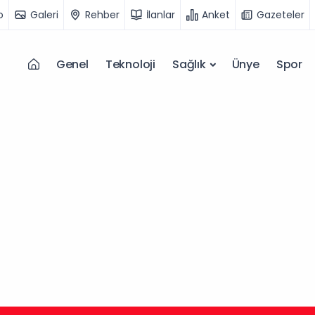
o
Galeri
Rehber
İlanlar
Anket
Gazeteler
Genel
Teknoloji
Sağlık
Ünye
Spor