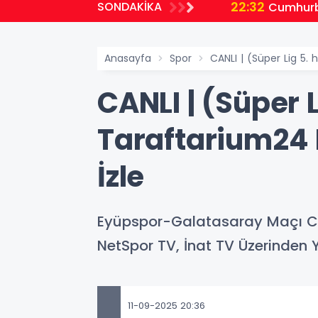
22:32
SONDAKİKA
planlıyoruz
Cumhurb
Anasayfa
Spor
CANLI | (Süper Lig 5.
CANLI | (Süper 
Taraftarium24
İzle
Eyüpspor-Galatasaray Maçı Canl
NetSpor TV, İnat TV Üzerinden Y
11-09-2025 20:36