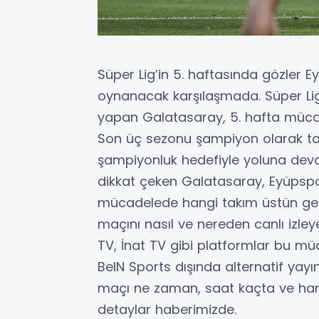
Süper Lig’in 5. haftasında gözler 
oynanacak karşılaşmada. Süper Lig
yapan Galatasaray, 5. hafta müca
Son üç sezonu şampiyon olarak tama
şampiyonluk hedefiyle yoluna devam
dikkat çeken Galatasaray, Eyüpspor
mücadelede hangi takım üstün gel
maçını nasıl ve nereden canlı izley
TV, İnat TV gibi platformlar bu m
BeIN Sports dışında alternatif yay
maçı ne zaman, saat kaçta ve hang
detaylar haberimizde.