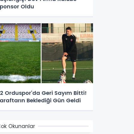
ponsor Oldu
2 Orduspor'da Geri Sayım Bitti!
araftarın Beklediği Gün Geldi
ok Okunanlar