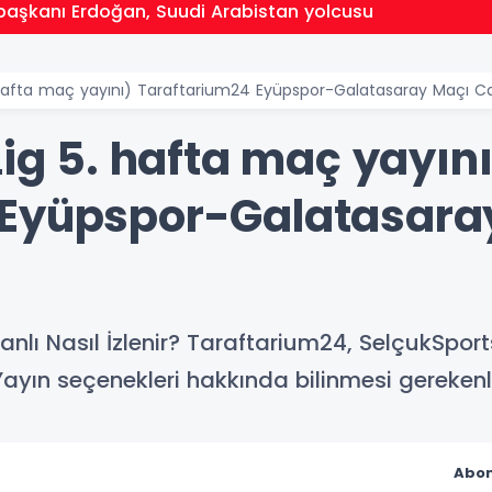
aşkanı Erdoğan, Suudi Arabistan yolcusu
 hafta maç yayını) Taraftarium24 Eyüpspor-Galatasaray Maçı Can
Lig 5. hafta maç yayın
 Eyüpspor-Galatasaray
ı Nasıl İzlenir? Taraftarium24, SelçukSports
ayın seçenekleri hakkında bilinmesi gerekenle
Abon