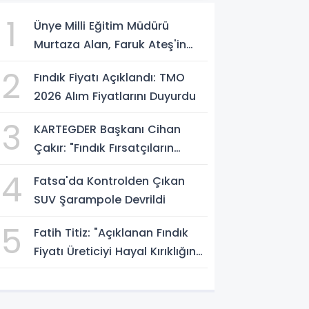
1
Ünye Milli Eğitim Müdürü
Murtaza Alan, Faruk Ateş'in
Atölyesini İnceledi
2
Fındık Fiyatı Açıklandı: TMO
2026 Alım Fiyatlarını Duyurdu
3
KARTEGDER Başkanı Cihan
Çakır: "Fındık Fırsatçıların
Elinde Kalmasın"
4
Fatsa'da Kontrolden Çıkan
SUV Şarampole Devrildi
5
Fatih Titiz: "Açıklanan Fındık
Fiyatı Üreticiyi Hayal Kırıklığına
Uğrattı"