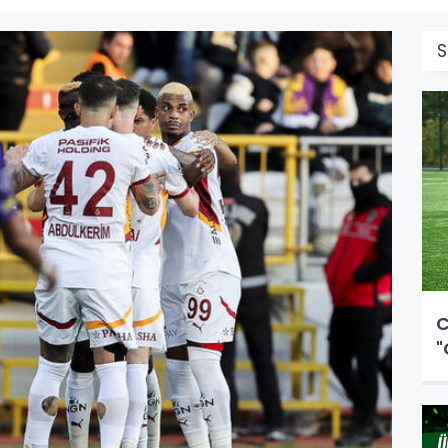
S
C
"