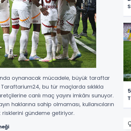
S
ında oynanacak mücadele, büyük taraftar
. Taraftarium24, bu tür maçlarda sıklıkla
5
aretçilerine canlı maç yayını imkânı sunuyor.
T
yın haklarına sahip olmaması, kullanıcıların
 risklerini gündeme getiriyor.
Ç
neği