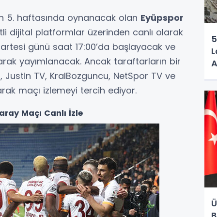
'in 5. haftasında oynanacak olan
Eyüpspor
li dijital platformlar üzerinden canlı olarak
5
martesi günü saat 17:00’da başlayacak ve
L
larak yayımlanacak. Ancak taraftarların bir
A
, Justin TV, KralBozguncu, NetSpor TV ve
narak maçı izlemeyi tercih ediyor.
ray Maçı Canlı İzle
Ü
B