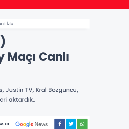
22:24
Bursa
lı İzle
ı)
 Maçı Canlı
, Justin TV, Kral Bozguncu,
ri aktardık..
e Ol