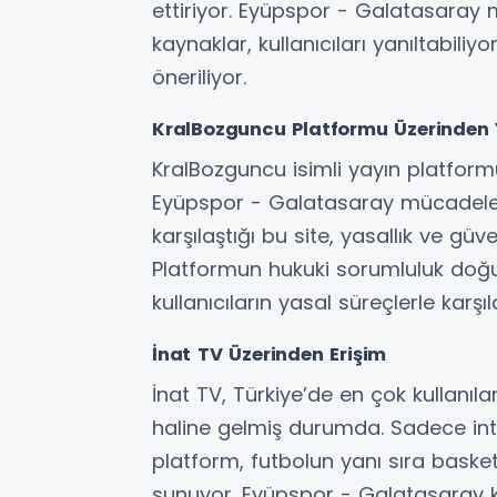
ettiriyor. Eyüpspor - Galatasaray m
kaynaklar, kullanıcıları yanıltabiliyo
öneriliyor.
KralBozguncu Platformu Üzerinden 
KralBozguncu isimli yayın platformu, 
Eyüpspor - Galatasaray mücadelesin
karşılaştığı bu site, yasallık ve güve
Platformun hukuki sorumluluk doğur
kullanıcıların yasal süreçlerle karş
İnat TV Üzerinden Erişim
İnat TV, Türkiye’de en çok kullanıla
haline gelmiş durumda. Sadece int
platform, futbolun yanı sıra baske
sunuyor. Eyüpspor - Galatasaray k