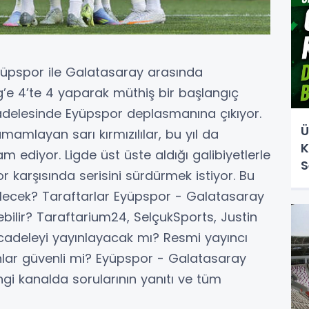
Eyüpspor ile Galatasaray arasında
’e 4’te 4 yaparak müthiş bir başlangıç
delesinde Eyüpspor deplasmanına çıkıyor.
Ü
mlayan sarı kırmızılılar, bu yıl da
K
 ediyor. Ligde üst üste aldığı galibiyetlerle
S
 karşısında serisini sürdürmek istiyor. Bu
ecek? Taraftarlar Eyüpspor - Galatasaray
ebilir? Taraftarium24, SelçukSports, Justin
ücadeleyi yayınlayacak mı? Resmi yayıncı
ınlar güvenli mi? Eyüpspor - Galatasaray
i kanalda sorularının yanıtı ve tüm