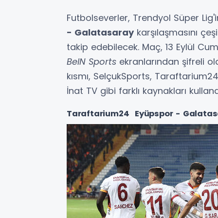
Futbolseverler, Trendyol Süper Lig
- Galatasaray
karşılaşmasını çeşit
takip edebilecek. Maç, 13 Eylül Cu
BeIN Sports
ekranlarından şifreli o
kısmı, SelçukSports, Taraftarium24
İnat TV gibi farklı kaynakları kulla
Taraftarium24 Eyüpspor - Galatasa