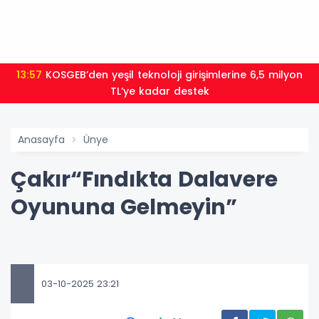
13:57
KOSGEB’den yeşil teknoloji girişimlerine 6,5 milyon
TL’ye kadar destek
Anasayfa
Ünye
Çakır“Fındıkta Dalavere
Oyununa Gelmeyin”
03-10-2025 23:21