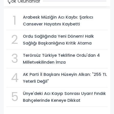
Çok Okunanlar
1
Arabesk Müziğin Acı Kaybı: Şarkıcı
Cansever Hayatını Kaybetti
2
Ordu Sağlığında Yeni Dönem! Halk
Sağlığı Başkanlığına Kritik Atama
3
Terörsüz Türkiye Teklifine Ordu'dan 4
Milletvekilinden İmza
4
AK Parti İl Başkanı Hüseyin Alkan: "255 TL
Yeterli Değil"
5
Ünye'deki Acı Kayıp Sonrası Uyarı! Fındık
Bahçelerinde Keneye Dikkat