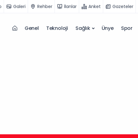
o
Galeri
Rehber
İlanlar
Anket
Gazeteler
Genel
Teknoloji
Sağlık
Ünye
Spor