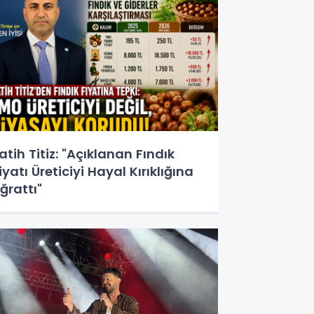
atih Titiz: "Açıklanan Fındık
iyatı Üreticiyi Hayal Kırıklığına
ğrattı"