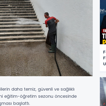
F
F
U
lerin daha temiz, güvenli ve sağlıklı
eni eğitim-öğretim sezonu öncesinde
şması başlattı.