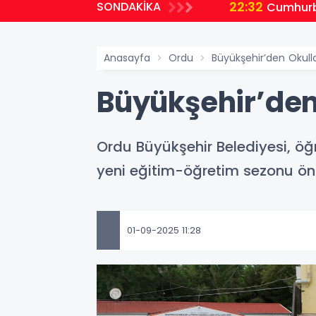
22:32
SONDAKİKA
planlıyoruz
Cumhurb
Anasayfa
Ordu
Büyükşehir’den Okull
Büyükşehir’den
Ordu Büyükşehir Belediyesi, öğr
yeni eğitim-öğretim sezonu önc
01-09-2025 11:28