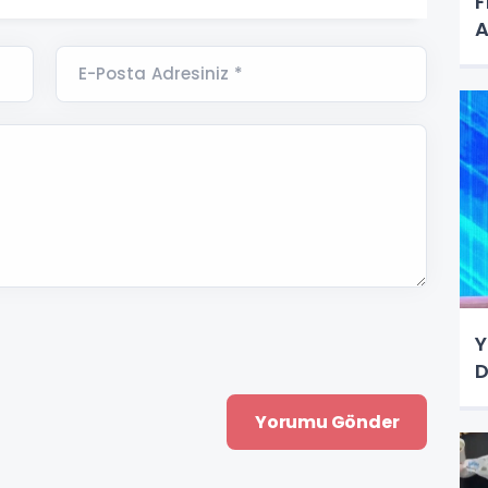
F
A
E-Posta Adresiniz *
Y
D