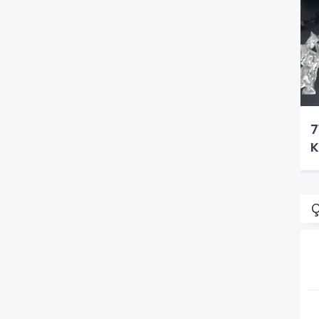
7
K
Ç