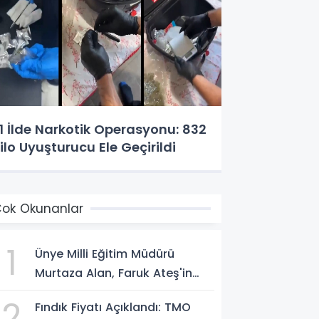
1 İlde Narkotik Operasyonu: 832
ilo Uyuşturucu Ele Geçirildi
ok Okunanlar
1
Ünye Milli Eğitim Müdürü
Murtaza Alan, Faruk Ateş'in
Atölyesini İnceledi
2
Fındık Fiyatı Açıklandı: TMO