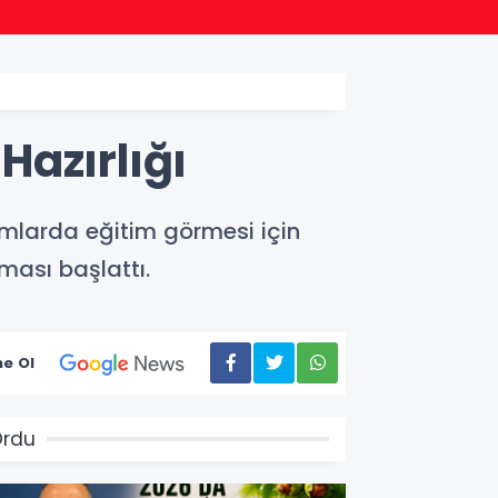
22:24
Bursa
azırlığı
tamlarda eğitim görmesi için
ması başlattı.
e Ol
Ordu