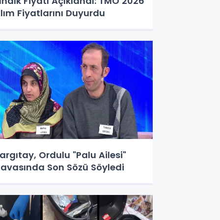
ındık Fiyatı Açıklandı: TMO 2026
lım Fiyatlarını Duyurdu
argıtay, Ordulu "Palu Ailesi"
avasında Son Sözü Söyledi