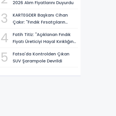
2026 Alım Fiyatlarını Duyurdu
3
KARTEGDER Başkanı Cihan
Çakır: "Fındık Fırsatçıların
Elinde Kalmasın"
4
Fatih Titiz: "Açıklanan Fındık
Fiyatı Üreticiyi Hayal Kırıklığına
Uğrattı"
5
Fatsa'da Kontrolden Çıkan
SUV Şarampole Devrildi