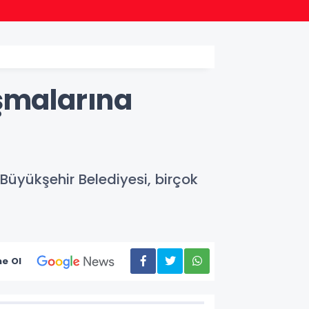
11:03
Nevşeh
ışmalarına
 Büyükşehir Belediyesi, birçok
e Ol