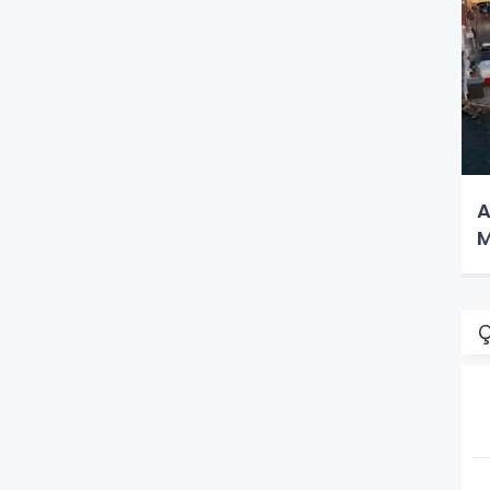
A
M
Ç