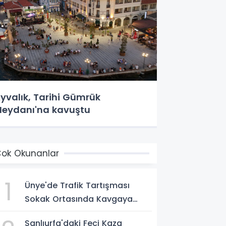
yvalık, Tarihi Gümrük
eydanı'na kavuştu
ok Okunanlar
1
Ünye'de Trafik Tartışması
Sokak Ortasında Kavgaya
Dönüştü
Şanlıurfa'daki Feci Kaza