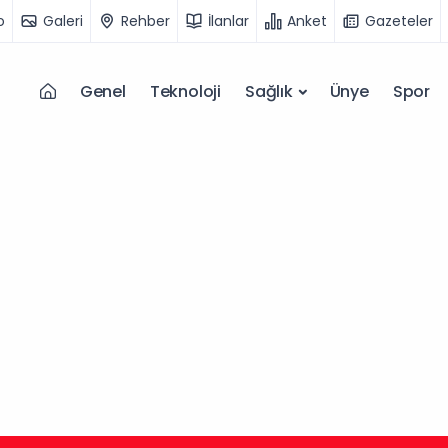
o
Galeri
Rehber
İlanlar
Anket
Gazeteler
Genel
Teknoloji
Sağlık
Ünye
Spor