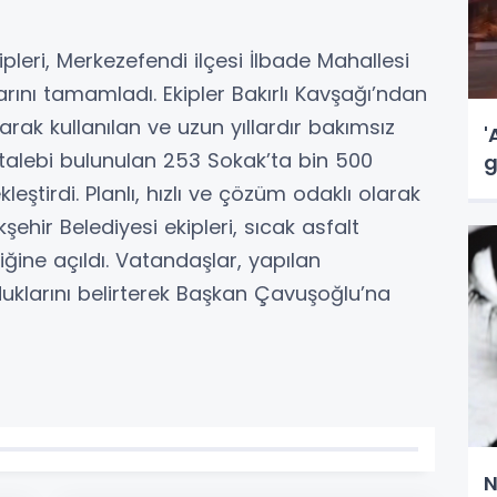
ekipleri, Merkezefendi ilçesi İlbade Mahallesi
rını tamamladı. Ekipler Bakırlı Kavşağı’ndan
rak kullanılan ve uzun yıllardır bakımsız
'
 talebi bulunulan 253 Sokak’ta bin 500
g
leştirdi. Planlı, hızlı ve çözüm odaklı olarak
şehir Belediyesi ekipleri, sıcak asfalt
ğine açıldı. Vatandaşlar, yapılan
klarını belirterek Başkan Çavuşoğlu’na
N