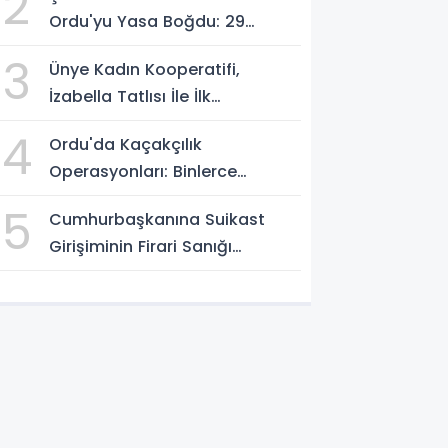
2
Ordu'yu Yasa Boğdu: 29
Yaşındaki Emre Kotan
3
Ünye Kadın Kooperatifi,
Yaşamını Yitirdi
İzabella Tatlısı İle İlk
Gastrofest'in Şampiyonu
4
Ordu'da Kaçakçılık
Oldu!
Operasyonları: Binlerce
Makaron ve 411 Yasaklı Bıçak
5
Cumhurbaşkanına Suikast
Ele Geçirildi
Girişiminin Firari Sanığı
Yakalandı