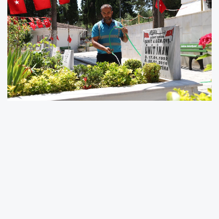
Gebze Belediyesi, ilçe genelindeki mezarlıklar
ve şehitliklerde gerçekleştirdiği rutin bakım,
onarım ve temizlik çalışmalarını aralıksız
sürdürüyor.
KOCAELİ (İGFA)
- Vatandaşların kabir
ziyaretlerini daha temiz, düzenli ve huzurlu bir