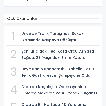
Çok Okunanlar
1
Ünye'de Trafik Tartışması Sokak
Ortasında Kavgaya Dönüştü
2
Şanlıurfa'daki Feci Kaza Ordu'yu Yasa
Boğdu: 29 Yaşındaki Emre Kotan
Yaşamını Yitirdi
3
Ünye Kadın Kooperatifi, İzabella Tatlısı
İle İlk Gastrofest'in Şampiyonu Oldu!
4
Ordu'da Kaçakçılık Operasyonları:
Binlerce Makaron ve 411 Yasaklı Bıçak Ele
Geçirildi
Ordu'da Bir Haftada 40 Yaralamalı