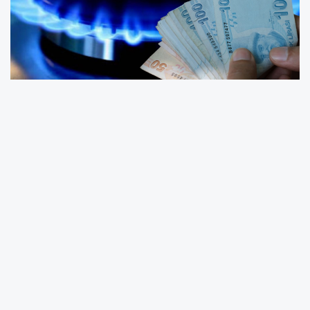
Yeni sistem, bölgesel tüketim farklılıklarını göz
önünde bulundurarak il bazında
kademelendirilmiş bir yapıyı içeriyor.
Bakan Bayraktar, bu yeni modelle ilgili olarak,
“Antalya’daki bir hanenin doğal gaz tüketimi
ile Erzurum’daki bir hanenin tüketimi aynı değil.
Bu farklılıkları dikkate alan bir model geliştirdik”
şeklinde açıklamada bulundu. Yeni tarifeye
göre, illerde belirlenen ortalama doğal gaz