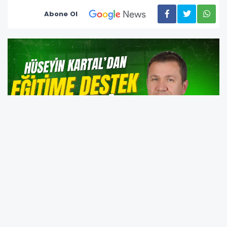
Abone Ol
Ünye Terziler, Kuaförler Esnaf ve Sanatkârlar
Odası Başkan Adayı Hüseyin Kartal, başkan
seçilmesi halinde hayata geçirmeyi planladığı