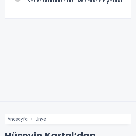
Sarıkahraman'dan TMO Fındık Fiyatına
Tepki
Anasayfa
Ünye
Hüseyin Kartal’dan