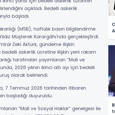
ikinci yarısı için bedelli askerlik tutarının
rlendiğini açıkladı. Bedelli askerlik
ıyla başladı.
C
kanlığı (MSB), haftalık basın bilgilendirme
A
ıldız Müşterek Karargâhı'nda gerçekleştirdi.
ral Zeki Aktürk, gündeme ilişkin
edelli askerlik ücretine ilişkin yeni rakam
kanlığı tarafından yayımlanan “Mali ve
a, 2026 yılının ikinci altı ayı için bedelli
uruş olarak belirlendi.
a, 7 Temmuz 2026 tarihinden itibaren
nin başladığı duyuruldu.
B
mlanan “Mali ve Sosyal Haklar” genelgesi ile
t