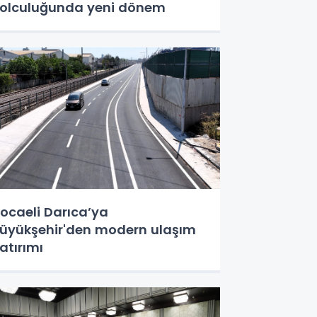
olculuğunda yeni dönem
ocaeli Darıca’ya
üyükşehir'den modern ulaşım
atırımı