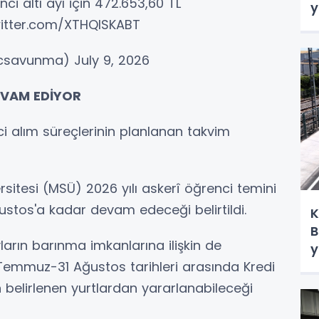
inci altı ayı için 472.653,60 TL
y
witter.com/XTHQISKABT
tcsavunma) July 9, 2026
EVAM EDİYOR
ci alım süreçlerinin planlanan takvim
itesi (MSÜ) 2026 yılı askerî öğrenci temini
ustos'a kadar devam edeceği belirtildi.
K
B
rın barınma imkanlarına ilişkin de
y
5 Temmuz-31 Ağustos tarihleri arasında Kredi
 belirlenen yurtlardan yararlanabileceği