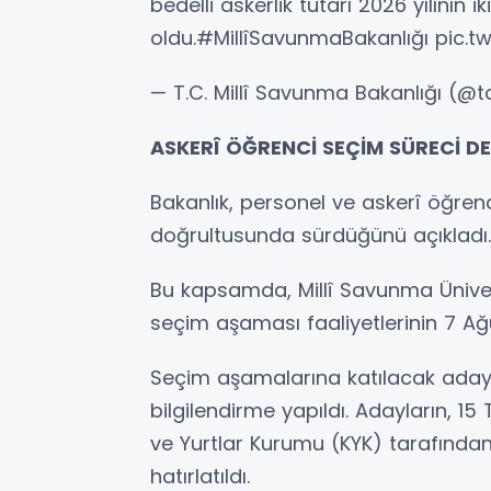
bedelli askerlik tutarı 2026 yılının ik
oldu.#MillîSavunmaBakanlığı pic.t
— T.C. Millî Savunma Bakanlığı (@
ASKERÎ ÖĞRENCİ SEÇİM SÜRECİ D
Bakanlık, personel ve askerî öğren
doğrultusunda sürdüğünü açıkladı.
Bu kapsamda, Millî Savunma Ünivers
seçim aşaması faaliyetlerinin 7 Ağ
Seçim aşamalarına katılacak adayla
bilgilendirme yapıldı. Adayların, 1
ve Yurtlar Kurumu (KYK) tarafından
hatırlatıldı.