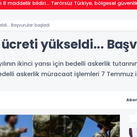
8 maddelik bildiri... Terörsüz Türkiye, bölgesel güvenl
eldi... Başvurular başladı
 ücreti yükseldi... Baş
ının ikinci yarısı için bedelli askerlik tutarın
Bedelli askerlik müracaat işlemleri 7 Temmuz i
Abon