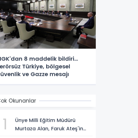
GK'dan 8 maddelik bildiri...
erörsüz Türkiye, bölgesel
üvenlik ve Gazze mesajı
ok Okunanlar
1
Ünye Milli Eğitim Müdürü
Murtaza Alan, Faruk Ateş'in
Atölyesini İnceledi