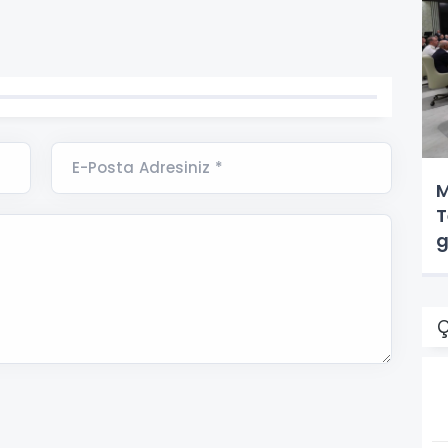
E-Posta Adresiniz *
M
T
g
Ç