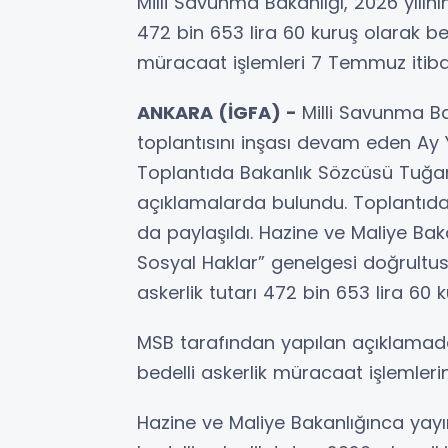
Milli Savunma Bakanlığı, 2026 yılının 
472 bin 653 lira 60 kuruş olarak beli
müracaat işlemleri 7 Temmuz itibar
ANKARA (İGFA) -
Milli Savunma Ba
toplantısını inşası devam eden Ay Y
Toplantıda Bakanlık Sözcüsü Tuğami
açıklamalarda bulundu. Toplantıda b
da paylaşıldı. Hazine ve Maliye Ba
Sosyal Haklar” genelgesi doğrultusund
askerlik tutarı 472 bin 653 lira 60 k
MSB tarafından yapılan açıklamad
bedelli askerlik müracaat işlemleri
Hazine ve Maliye Bakanlığınca yayı