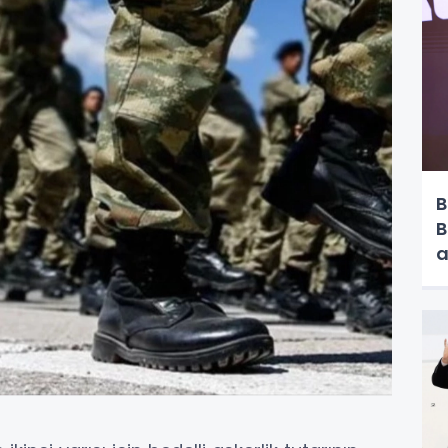
B
B
a