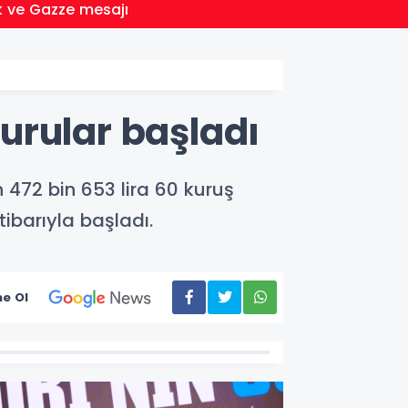
19:02
ik ve Gazze mesajı
Yakıt 
vurular başladı
ın 472 bin 653 lira 60 kuruş
tibarıyla başladı.
e Ol