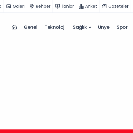
o
Galeri
Rehber
İlanlar
Anket
Gazeteler
Genel
Teknoloji
Sağlık
Ünye
Spor