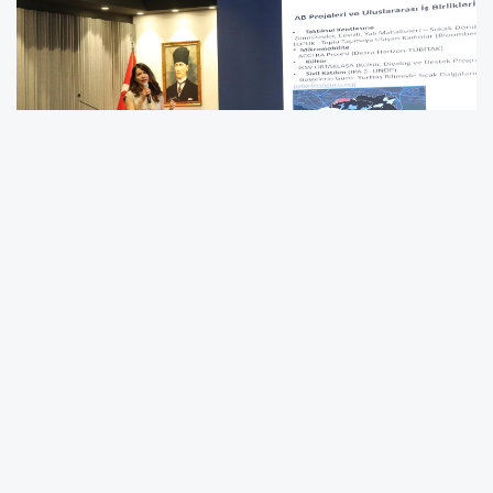
İstanbul Maltepe Belediyesi, Avrupa Birliği’nin
araştırma ve inovasyon programı olan Ufuk
Avrupa (Horizon Europe) kapsamında
yürüttüğü uluslararası çalışmalarla yerel
yönetimler düzeyinde öncü bir rol oynamaya
devam ediyor.