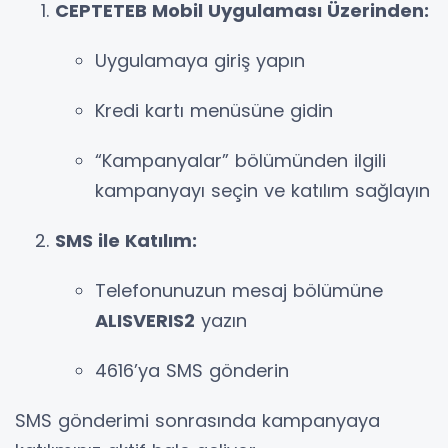
CEPTETEB Mobil Uygulaması Üzerinden:
Uygulamaya giriş yapın
Kredi kartı menüsüne gidin
“Kampanyalar” bölümünden ilgili
kampanyayı seçin ve katılım sağlayın
SMS ile Katılım:
Telefonunuzun mesaj bölümüne
ALISVERIS2
yazın
4616’ya SMS gönderin
SMS gönderimi sonrasında kampanyaya