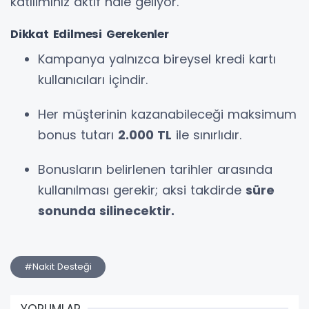
katılımınız aktif hale geliyor.
Dikkat Edilmesi Gerekenler
Kampanya yalnızca bireysel kredi kartı
kullanıcıları içindir.
Her müşterinin kazanabileceği maksimum
bonus tutarı
2.000 TL
ile sınırlıdır.
Bonusların belirlenen tarihler arasında
kullanılması gerekir; aksi takdirde
süre
sonunda silinecektir.
#Nakit Desteği