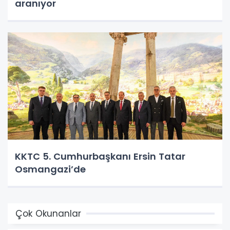
aranıyor
KKTC 5. Cumhurbaşkanı Ersin Tatar
Osmangazi’de
Çok Okunanlar