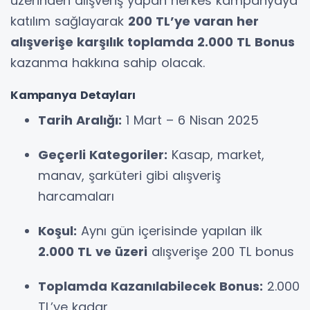
üzerinden alışveriş yapan herkes kampanyaya
katılım sağlayarak
200 TL’ye varan her
alışverişe karşılık toplamda 2.000 TL Bonus
kazanma hakkına sahip olacak.
Kampanya Detayları
Tarih Aralığı:
1 Mart – 6 Nisan 2025
Geçerli Kategoriler:
Kasap, market,
manav, şarküteri gibi alışveriş
harcamaları
Koşul:
Aynı gün içerisinde yapılan ilk
2.000 TL ve üzeri
alışverişe 200 TL bonus
Toplamda Kazanılabilecek Bonus:
2.000
TL’ye kadar