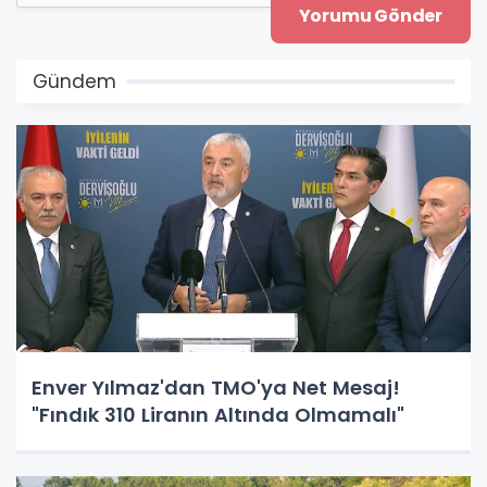
Gündem
Enver Yılmaz'dan TMO'ya Net Mesaj!
"Fındık 310 Liranın Altında Olmamalı"