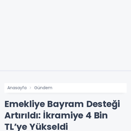
Anasayfa
Gündem
Emekliye Bayram Desteği
Artırıldı: İkramiye 4 Bin
TL’ye Yükseldi