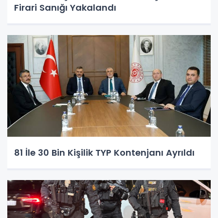
Firari Sanığı Yakalandı
81 İle 30 Bin Kişilik TYP Kontenjanı Ayrıldı