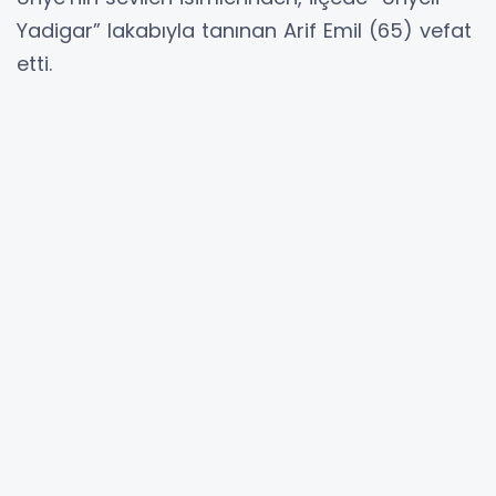
Yadigar” lakabıyla tanınan Arif Emil (65) vefat
etti.
Hayatı boyunca Ünye sokaklarında kendine
özgü tavırları, esprili kişiliği ve renkli yaşam
tarzıyla tanınan Arif Emil’in ölümü, sevenlerini
yasa boğdu. İlçe halkının gönlünde iz bırakan
Emil’in vefat haberi kısa sürede yayıldı, sosyal
medyada da çok sayıda kişi taziye mesajları
paylaştı.
Merhumun cenazesi, bugün ikindi namazına
müteakip Ünye Büyük Camii’nde kılınacak Arif
Emil, cenaze namazının ardından dualarla son
yolculuğuna uğurlanacak.