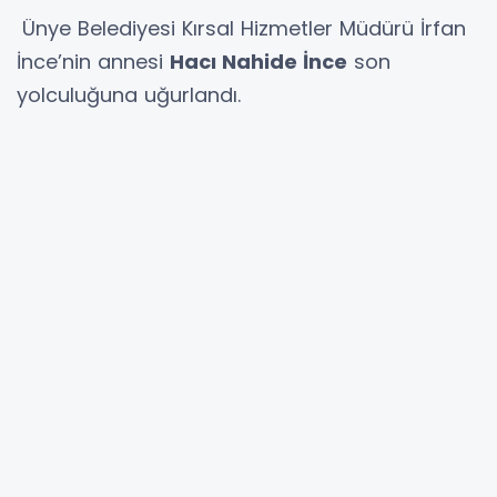
Ünye Belediyesi Kırsal Hizmetler Müdürü İrfan
İnce’nin annesi
Hacı Nahide İnce
son
yolculuğuna uğurlandı.
Merhume Hacı Nahide İnce’nin
cenazesi,
(Pazar) günü Pınarbaşı
Mahallesi’nde
kılınan cenaze namazının
ardından
aile kabristanlığına
defnedildi.
Sevenlerini yasa boğan vefat haberinin
ardından çok sayıda taziye mesajı paylaşıldı.
Çakır Medya Ailesi olarak
merhumeye
Allah’tan rahmet, İrfan İnce başta olmak üzere
kederli ailesine ve yakınlarına başsağlığı ve
sabırlar dileriz.