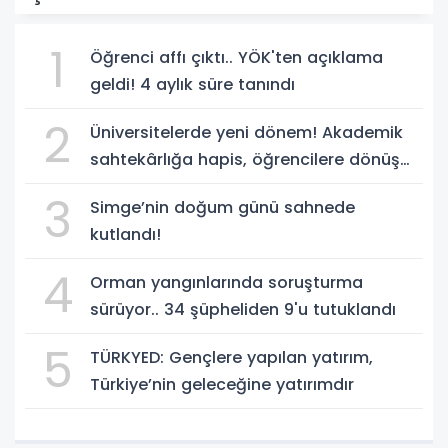
1
Öğrenci affı çıktı.. YÖK'ten açıklama
geldi! 4 aylık süre tanındı
2
Üniversitelerde yeni dönem! Akademik
sahtekârlığa hapis, öğrencilere dönüş
yolu
3
Simge’nin doğum günü sahnede
kutlandı!
4
Orman yangınlarında soruşturma
sürüyor.. 34 şüpheliden 9'u tutuklandı
5
TÜRKYED: Gençlere yapılan yatırım,
Türkiye’nin geleceğine yatırımdır