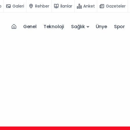
o
Galeri
Rehber
İlanlar
Anket
Gazeteler
Genel
Teknoloji
Sağlık
Ünye
Spor