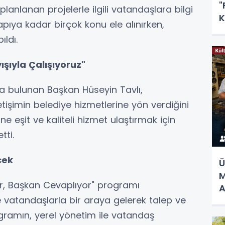
"
lanlanan projelerle ilgili vatandaşlara bilgi
K
ıya kadar birçok konu ele alınırken,
ldı.
ışıyla Çalışıyoruz"
a bulunan Başkan Hüseyin Tavlı,
tişimin belediye hizmetlerine yön verdiğini
ne eşit ve kaliteli hizmet ulaştırmak için
tti.
cek
Ü
M
r, Başkan Cevaplıyor" programı
A
 vatandaşlarla bir araya gelerek talep ve
ogramın, yerel yönetim ile vatandaş