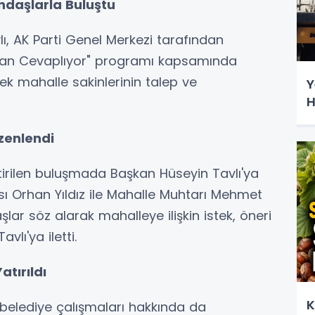
ndaşlarla Buluştu
ı, AK Parti Genel Merkezi tarafından
kan Cevaplıyor" programı kapsamında
ek mahalle sakinlerinin talep ve
Y
H
zenlendi
tirilen buluşmada Başkan Hüseyin Tavlı'ya
sı Orhan Yıldız ile Mahalle Muhtarı Mehmet
şlar söz alarak mahalleye ilişkin istek, öneri
lı'ya iletti.
tırıldı
K
elediye çalışmaları hakkında da