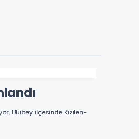
mlandı
or. Ulubey ilçesinde Kızılen-