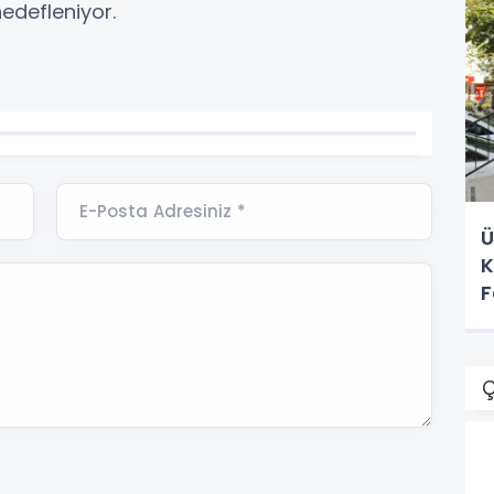
hedefleniyor.
E-Posta Adresiniz *
Ü
K
F
Ç