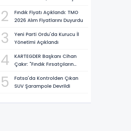
Atölyesini İnceledi
2
Fındık Fiyatı Açıklandı: TMO
2026 Alım Fiyatlarını Duyurdu
3
Yeni Parti Ordu'da Kurucu İl
Yönetimi Açıklandı
4
KARTEGDER Başkanı Cihan
Çakır: "Fındık Fırsatçıların
Elinde Kalmasın"
5
Fatsa'da Kontrolden Çıkan
SUV Şarampole Devrildi