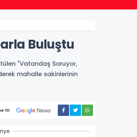
19:07
Ünye K
arla Buluştu
ütülen "Vatandaş Soruyor,
erek mahalle sakinlerinin
e Ol
Ünye