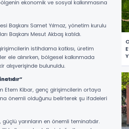
bölgenin ekonomik ve sosyal kalkınmasına
si Başkanı Samet Yılmaz, yönetim kurulu
lları Başkanı Mesut Akbaş katıldı.
O
işimcilerin istihdama katkısı, üretim
E
Y
ler ele alınırken, bölgesel kalkınmada
ir alışverişinde bulunuldu.
inatıdır”
 Etem Kibar, genç girişimcilerin ortaya
na önemli olduğunu belirterek şu ifadeleri
u, güçlü yarınların en önemli teminatıdır.