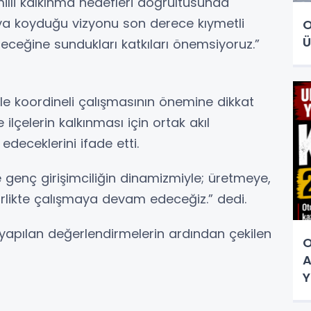
illi kalkınma hedefleri doğrultusunda
aya koyduğu vizyonu son derece kıymetli
O
Ü
leceğine sundukları katkıları önemsiyoruz.”
rle koordineli çalışmasının önemine dikkat
lçelerin kalkınması için ortak akıl
deceklerini ifade etti.
 ve genç girişimciliğin dinamizmiyle; üretmeye,
irlikte çalışmaya devam edeceğiz.” dedi.
e yapılan değerlendirmelerin ardından çekilen
O
A
Y