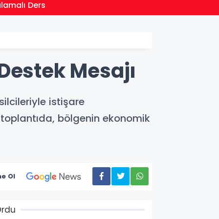
21:01
ulamalı Ders
Moritan
 Destek Mesajı
cileriyle istişare
n toplantıda, bölgenin ekonomik
e Ol
Ordu