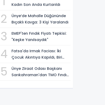
1
Kadın Son Anda Kurtarıldı
2
Ünye’de Mahalle Düğününde
Bıçaklı Kavga: 3 Kişi Yaralandı
3
EMEP'ten Fındık Fiyatı Tepkisi:
"Keşke Yanılsaydık"
4
Fatsa'da Irmak Faciası: İki
Çocuk Akıntıya Kapıldı, Biri
Yaşamını Yitirdi
5
Ünye Ziraat Odası Başkanı
Sarıkahraman'dan TMO Fındık
Fiyatına Tepki