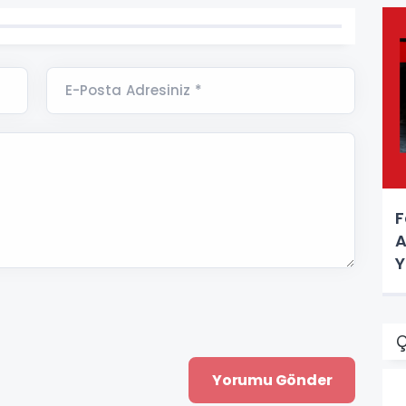
E-Posta Adresiniz *
F
A
Y
Ç