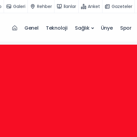
o
Galeri
Rehber
İlanlar
Anket
Gazeteler
Genel
Teknoloji
Sağlık
Ünye
Spor