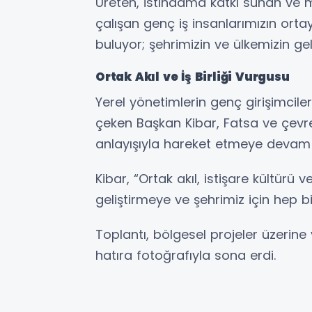
Üreten, istihdama katkı sunan ve m
çalışan genç iş insanlarımızın ort
buluyor; şehrimizin ve ülkemizin ge
Ortak Akıl ve İş Birliği Vurgusu
Yerel yönetimlerin genç girişimcile
çeken Başkan Kibar, Fatsa ve çevre i
anlayışıyla hareket etmeye devam e
Kibar, “Ortak akıl, istişare kültürü
geliştirmeye ve şehrimiz için hep b
Toplantı, bölgesel projeler üzerin
hatıra fotoğrafıyla sona erdi.