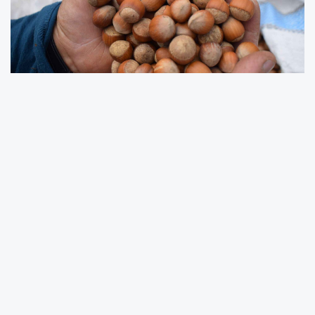
2025–2026 fındık sezonuna ilişkin
açıklamalarda bulunan Fatsa Ziraat Odası
Başkanı Haydar Gürsu, üretici açısından
zorlayıcı bir dönem yaşandığını belirtti. Gürsu,
sezon başında yaşanan don olayları ve
kahverengi kokarca zararlısının rekolteyi ciddi
oranda düşürdüğünü söyledi. Ancak bazı
ihracatçı firmaların bu kaybı görmezden
gelerek yüksek rekolte algısı oluşturduğunu