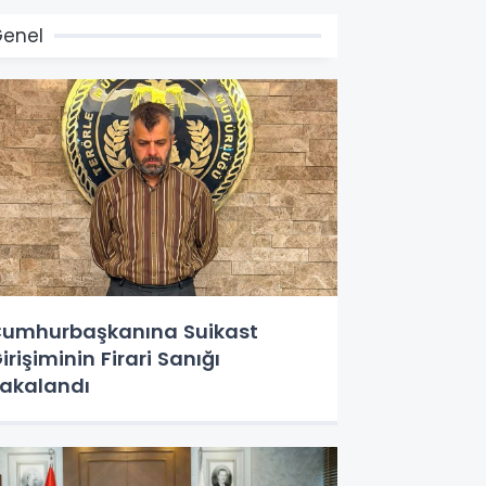
enel
umhurbaşkanına Suikast
irişiminin Firari Sanığı
akalandı