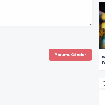
M
B
Ç