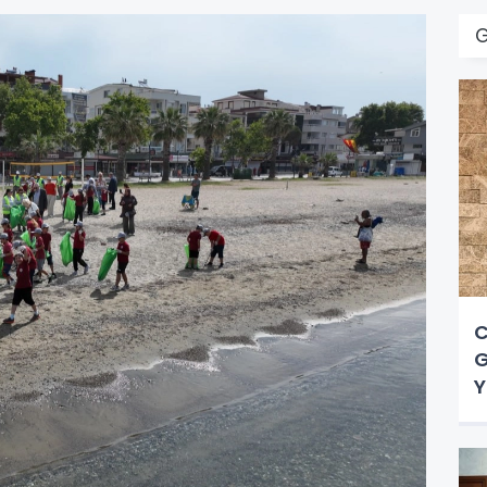
G
C
G
Y