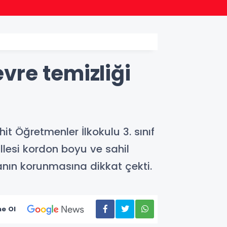
20:57
Bakan Tekin üniversite adaylar
evre temizliği
t Öğretmenler İlkokulu 3. sınıf
allesi kordon boyu ve sahil
ğanın korunmasına dikkat çekti.
e Ol