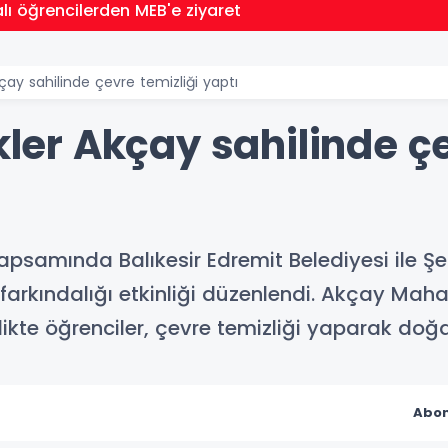
yaret
Akçay sahilinde çevre temizliği yaptı
ikler Akçay sahilinde ç
samında Balıkesir Edremit Belediyesi ile Şehi
e farkındalığı etkinliği düzenlendi. Akçay Mah
likte öğrenciler, çevre temizliği yaparak do
Abon