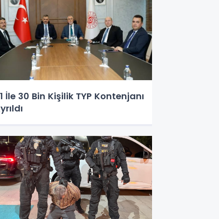
1 İle 30 Bin Kişilik TYP Kontenjanı
yrıldı