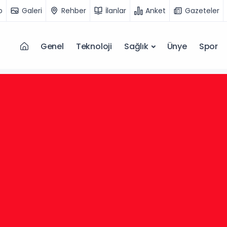
o
Galeri
Rehber
İlanlar
Anket
Gazeteler
Genel
Teknoloji
Sağlık
Ünye
Spor