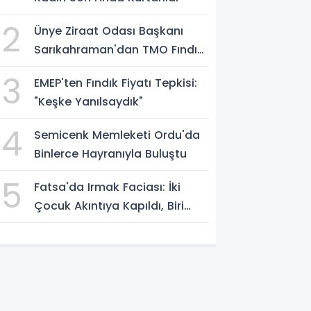
2
Ünye Ziraat Odası Başkanı
Sarıkahraman'dan TMO Fındık
Fiyatına Tepki
3
EMEP'ten Fındık Fiyatı Tepkisi:
"Keşke Yanılsaydık"
4
Semicenk Memleketi Ordu'da
Binlerce Hayranıyla Buluştu
5
Fatsa'da Irmak Faciası: İki
Çocuk Akıntıya Kapıldı, Biri
Yaşamını Yitirdi