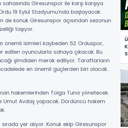
sahasında Giresunspor ile karşı karşıya
 Ordu 19 Eylül Stadyumu’nda başlayacak.
em de konuk Giresunspor açısından sezonun
lliği taşıyor.
Ü
ı önemli isimleri kaybeden 52 Orduspor,
K
er edilen oyuncularla sahaya çıkacak. Bu
S
nacağı şimdiden merak ediliyor. Taraftarların
ücadelede en önemli güçlerden biri olacak.
asman hakemlerinden Tolga Tuna yönetecek.
 ve Umut Avdaş yapacak. Dördüncü hakem
ak.
 sırada yer alıyor. Konuk ekip Giresunspor