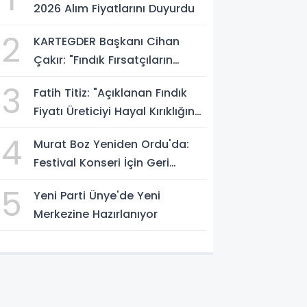
2026 Alım Fiyatlarını Duyurdu
2
KARTEGDER Başkanı Cihan
Çakır: "Fındık Fırsatçıların
Elinde Kalmasın"
3
Fatih Titiz: "Açıklanan Fındık
Fiyatı Üreticiyi Hayal Kırıklığına
Uğrattı"
4
Murat Boz Yeniden Ordu'da:
Festival Konseri İçin Geri
Sayım Başladı
5
Yeni Parti Ünye'de Yeni
Merkezine Hazırlanıyor