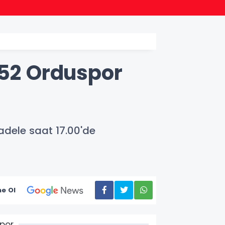
15:05
Batma
 52 Orduspor
adele saat 17.00'de
e Ol
por