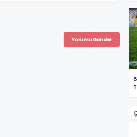
5
T
Ç