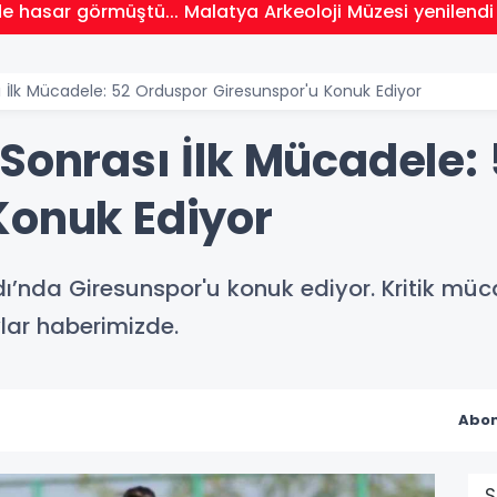
 hasar görmüştü... Malatya Arkeoloji Müzesi yenilendi
ı İlk Mücadele: 52 Orduspor Giresunspor'u Konuk Ediyor
 Sonrası İlk Mücadele:
Konuk Ediyor
dı’nda Giresunspor'u konuk ediyor. Kritik müc
lar haberimizde.
Abon
S