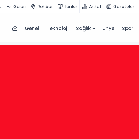
o
Galeri
Rehber
İlanlar
Anket
Gazeteler
Genel
Teknoloji
Sağlık
Ünye
Spor