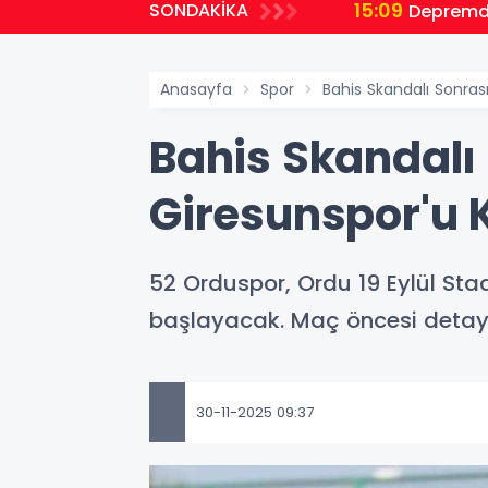
15:09
SONDAKİKA
Depremde
Anasayfa
Spor
Bahis Skandalı Sonras
Bahis Skandalı
Giresunspor'u 
52 Orduspor, Ordu 19 Eylül Sta
başlayacak. Maç öncesi detay
30-11-2025 09:37