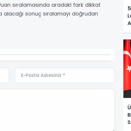
 Puan sıralamasında aradaki fark dikkat
5
da alacağı sonuç sıralamayı doğrudan
L
A
E-Posta Adresiniz *
Ü
B
S