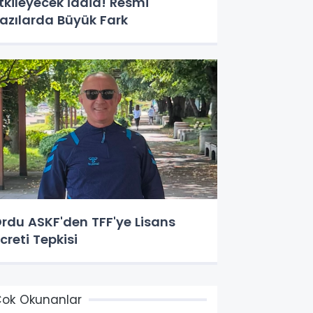
tkileyecek İddia! Resmi
azılarda Büyük Fark
rdu ASKF'den TFF'ye Lisans
creti Tepkisi
ok Okunanlar