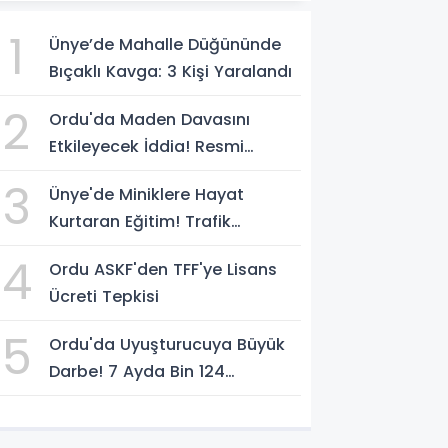
1
Ünye’de Mahalle Düğününde
Bıçaklı Kavga: 3 Kişi Yaralandı
2
Ordu'da Maden Davasını
Etkileyecek İddia! Resmi
Yazılarda Büyük Fark
3
Ünye'de Miniklere Hayat
Kurtaran Eğitim! Trafik
Polislerinden Uygulamalı Ders
4
Ordu ASKF'den TFF'ye Lisans
Ücreti Tepkisi
5
Ordu'da Uyuşturucuya Büyük
Darbe! 7 Ayda Bin 124
Operasyon