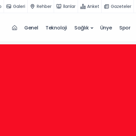
o
Galeri
Rehber
İlanlar
Anket
Gazeteler
Genel
Teknoloji
Sağlık
Ünye
Spor