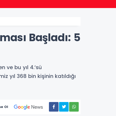
16:47
Osmang
ması Başladı: 5
en ve bu yıl 4.’sü
z yıl 368 bin kişinin katıldığı
e Ol