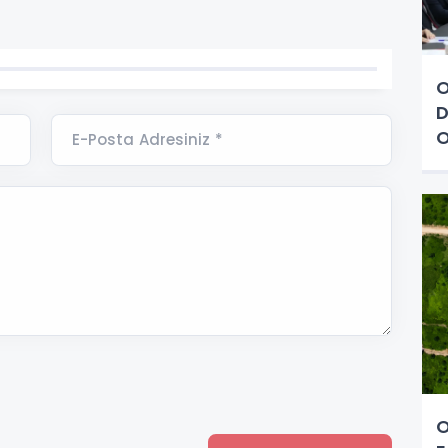
O
D
O
E-Posta Adresiniz *
O