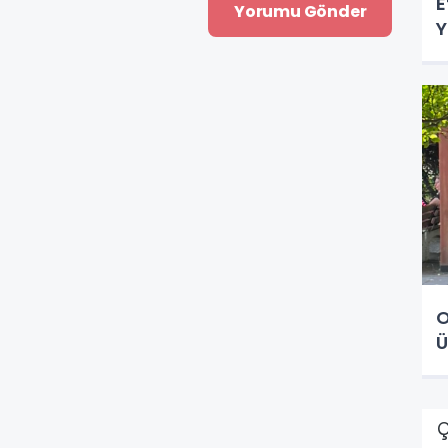
E
Y
O
Ü
Ç