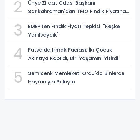
2
Ünye Ziraat Odası Başkanı
Sarıkahraman'dan TMO Fındık Fiyatına
Tepki
3
EMEP'ten Fındık Fiyatı Tepkisi: "Keşke
Yanılsaydık"
4
Fatsa'da Irmak Faciası: İki Çocuk
Akıntıya Kapıldı, Biri Yaşamını Yitirdi
5
Semicenk Memleketi Ordu'da Binlerce
Hayranıyla Buluştu