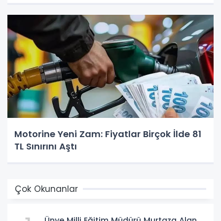
Motorine Yeni Zam: Fiyatlar Birçok İlde 81
TL Sınırını Aştı
Çok Okunanlar
Ünye Milli Eğitim Müdürü Murtaza Alan,