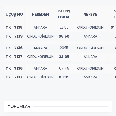
KALKIŞ
UÇUŞ NO
NEREDEN
NEREYE
LOKAL
L
TK
7138
ANKARA
23:55
ORDU-GİRESUN
01:
TK
7139
ORDU-GİRESUN
05:50
ANKARA
TK
7136
ANKARA
20:15
ORDU-GİRESUN
TK
7137
ORDU-GİRESUN
22:05
ANKARA
TK
7136
ANKARA
07:45
ORDU-GİRESUN
TK
7137
ORDU-GİRESUN
09:35
ANKARA
YORUMLAR