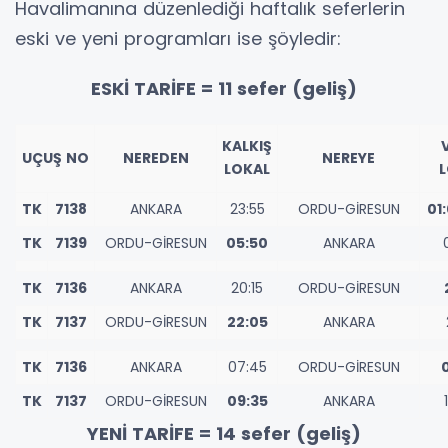
Havalimanına düzenlediği haftalık seferlerin
eski ve yeni programları ise şöyledir:
ESKİ TARİFE = 11 sefer (geliş)
KALKIŞ
UÇUŞ NO
NEREDEN
NEREYE
LOKAL
L
TK
7138
ANKARA
23:55
ORDU-GİRESUN
01:
TK
7139
ORDU-GİRESUN
05:50
ANKARA
TK
7136
ANKARA
20:15
ORDU-GİRESUN
TK
7137
ORDU-GİRESUN
22:05
ANKARA
TK
7136
ANKARA
07:45
ORDU-GİRESUN
TK
7137
ORDU-GİRESUN
09:35
ANKARA
YENİ TARİFE = 14 sefer (geliş)