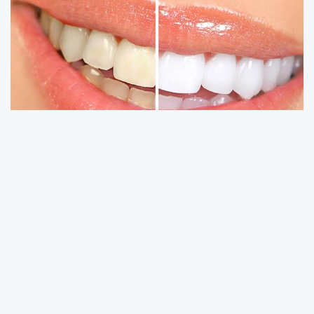
Dr. Öğr. Üyesi Ayşenur Turan, ortodontik tedavi
sırasında diş beyazlatma işleminin
önerilmediğini belirterek, bilinçsiz kullanılan
beyazlatma ürünlerinin diş minesinde kalıcı
hasarlara yol açabileceği uyarısında bulundu.