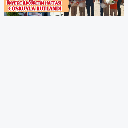
Ünye’de 2025-2026 eğitim öğretim yılı açılış
programı ve İlköğretim Haftası kutlamaları
coşkulu bir şekilde yapıldı. Program,
Cumhuriyet Meydanı’nda gerçekleştirilen
Çelenk Sunma Töreni ile başladı. Tören saygı
duruşu ve İstiklal Marşı’nın okunmasının
ardından Şehit Fatih Efiloğlu İlkokulu’nda
devam etti.