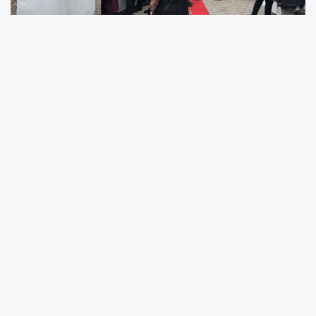
TÜBİTAK tarafından desteklenen Bilim Fuarları
kapsamında düzenlenen “Bilimin Işığında
TÜBİTAK Şenliği”, Ünye İmam Hatip
Ortaokulu’nda yoğun katılımla gerçekleştirildi.
Program Kuşak Kesimiyle Başladı
Etkinlik, kuşak kesme töreniyle başladı. Açılışta
bilimin ve teknolojinin önemi vurgulanırken,
öğrencilerin hazırladığı projelerin değeri
üzerinde duruldu. Okul Müdürü İslam Şimşek,
emeği geçen öğretmen ve öğrencilere
teşekkür etti.
Nasrettin Hoca Gösterisi İlgi Gördü