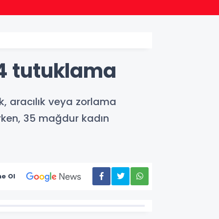
10:30
Bursa 
14 tutuklama
k, aracılık veya zorlama
ırken, 35 mağdur kadın
e Ol