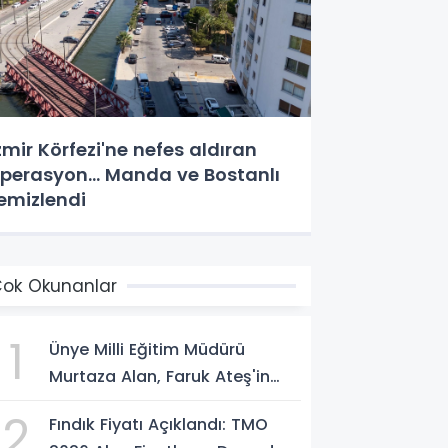
zmir Körfezi'ne nefes aldıran
perasyon... Manda ve Bostanlı
emizlendi
ok Okunanlar
1
Ünye Milli Eğitim Müdürü
Murtaza Alan, Faruk Ateş'in
Atölyesini İnceledi
2
Fındık Fiyatı Açıklandı: TMO