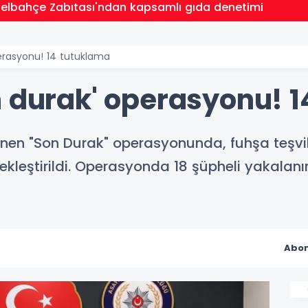
zelbahçe Zabıtası'ndan kapsamlı gıda denetimi
erasyonu! 14 tutuklama
n durak' operasyonu! 
enen "Son Durak" operasyonunda, fuhşa teşvi
ekleştirildi. Operasyonda 18 şüpheli yakalan
Abon