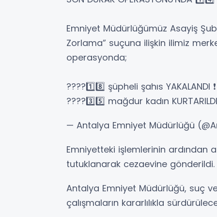
Emniyet Müdürlüğümüz Asayiş Şube
Zorlama” suçuna ilişkin ilimiz merke
operasyonda;
????1️⃣8️⃣ şüpheli şahıs YAKALANDI ❗️
????3️⃣5️⃣ mağdur kadın KURTARILDI
— Antalya Emniyet Müdürlüğü (@An
Emniyetteki işlemlerinin ardından a
tutuklanarak cezaevine gönderildi.
Antalya Emniyet Müdürlüğü, suç v
çalışmaların kararlılıkla sürdürüleceğ