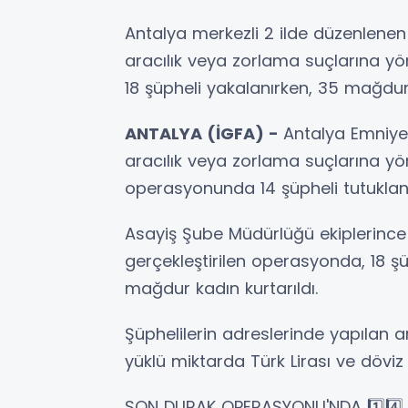
Antalya merkezli 2 ilde düzenlene
aracılık veya zorlama suçlarına yö
18 şüpheli yakalanırken, 35 mağdur 
ANTALYA (İGFA) -
Antalya Emniyet
aracılık veya zorlama suçlarına yö
operasyonunda 14 şüpheli tutuklan
Asayiş Şube Müdürlüğü ekiplerince 
gerçekleştirilen operasyonda, 18 
mağdur kadın kurtarıldı.
Şüphelilerin adreslerinde yapılan a
yüklü miktarda Türk Lirası ve döviz e
SON DURAK OPERASYONU'NDA 1️⃣4️⃣