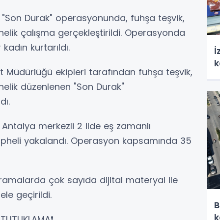
n "Son Durak" operasyonunda, fuhşa teşvik,
nelik çalışma gerçekleştirildi. Operasyonda
kadın kurtarıldı.
İ
k
 Müdürlüğü ekipleri tarafından fuhşa teşvik,
nelik düzenlenen "Son Durak"
dı.
Antalya merkezli 2 ilde eş zamanlı
şüpheli yakalandı. Operasyon kapsamında 35
ramalarda çok sayıda dijital materyal ile
le geçirildi.
B
k
 TUTUKLAMA❗️