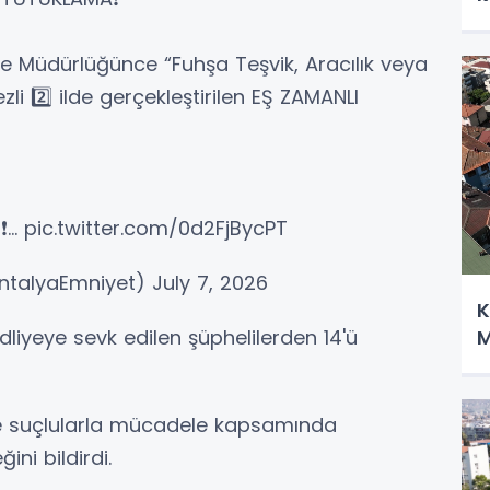
 Müdürlüğünce “Fuhşa Teşvik, Aracılık veya
zli 2️⃣ ilde gerçekleştirilen EŞ ZAMANLI
❗️… pic.twitter.com/0d2FjBycPT
talyaEmniyet) July 7, 2026
K
dliyeye sevk edilen şüphelilerden 14'ü
M
e suçlularla mücadele kapsamında
ini bildirdi.