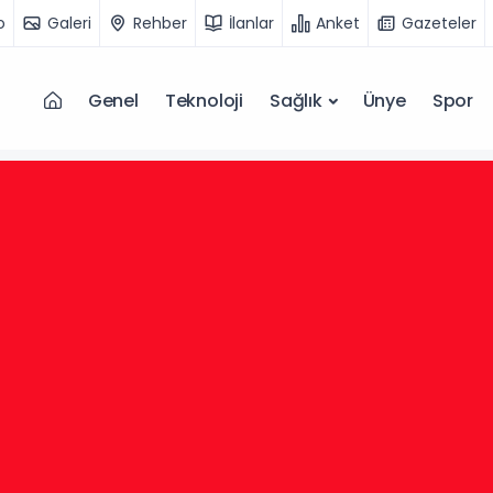
o
Galeri
Rehber
İlanlar
Anket
Gazeteler
Genel
Teknoloji
Sağlık
Ünye
Spor