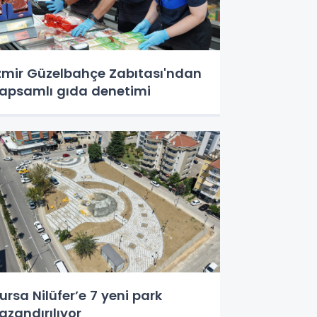
zmir Güzelbahçe Zabıtası'ndan
apsamlı gıda denetimi
ursa Nilüfer’e 7 yeni park
azandırılıyor