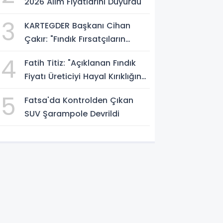
2026 Alım Fiyatlarını Duyurdu
3
KARTEGDER Başkanı Cihan
Çakır: "Fındık Fırsatçıların
Elinde Kalmasın"
4
Fatih Titiz: "Açıklanan Fındık
Fiyatı Üreticiyi Hayal Kırıklığına
Uğrattı"
5
Fatsa'da Kontrolden Çıkan
SUV Şarampole Devrildi