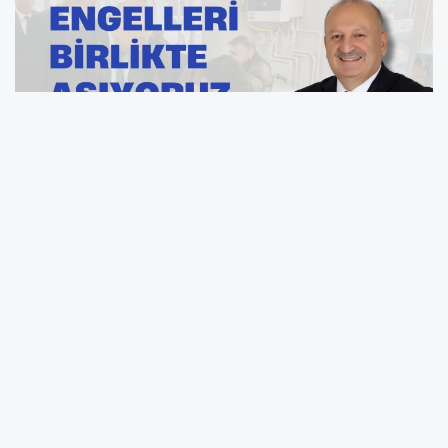
Ünye Belediye Başkanı Hüseyin Tavlı, 3 Aralık
Dünya Engelliler Günü dolayısıyla yaptığı
açıklamada, şehirde
engelli dostu ve
kapsayıcı bir yaşam
için yürütülen
çalışmalara değindi. Başkan Tavlı, engelli