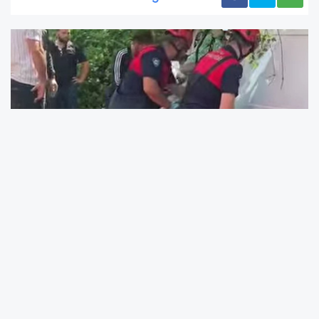
Kaza, 5 Haziran Cuma günü saat 14.00
sıralarında Aydıntepe Mahallesi mevkiinde
yaşandı. Edinilen bilgilere göre, Çaybaşı
yönünden Ünye istikametine seyir halinde olan