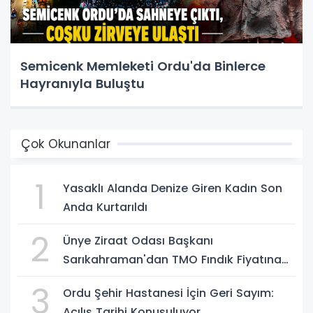
Semicenk Memleketi Ordu'da Binlerce
Hayranıyla Buluştu
Çok Okunanlar
1
Yasaklı Alanda Denize Giren Kadın Son
Anda Kurtarıldı
2
Ünye Ziraat Odası Başkanı
Sarıkahraman'dan TMO Fındık Fiyatına
Tepki
3
Ordu Şehir Hastanesi İçin Geri Sayım:
Açılış Tarihi Konuşuluyor