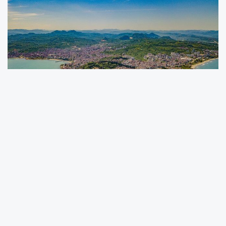
Türkiye'de il olması muhtemel ilçelerle ilgili
değerlendirmeler yeniden kamuoyunun
gündemine taşındı. Nüfus, ekonomik yapı,
ulaşım ağı, kamu hizmetleri ve bölgesel etki
gücü gibi kriterler dikkate alınarak hazırlanan
listede Ordu'nun Ünye ilçesi de yer aldı.