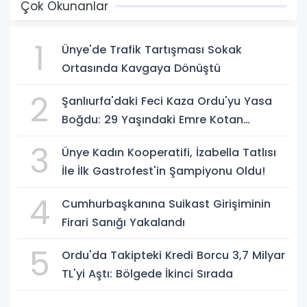
Çok Okunanlar
1
Ünye'de Trafik Tartışması Sokak
Ortasında Kavgaya Dönüştü
2
Şanlıurfa'daki Feci Kaza Ordu'yu Yasa
Boğdu: 29 Yaşındaki Emre Kotan
Yaşamını Yitirdi
3
Ünye Kadın Kooperatifi, İzabella Tatlısı
İle İlk Gastrofest'in Şampiyonu Oldu!
4
Cumhurbaşkanına Suikast Girişiminin
Firari Sanığı Yakalandı
5
Ordu'da Takipteki Kredi Borcu 3,7 Milyar
TL'yi Aştı: Bölgede İkinci Sırada