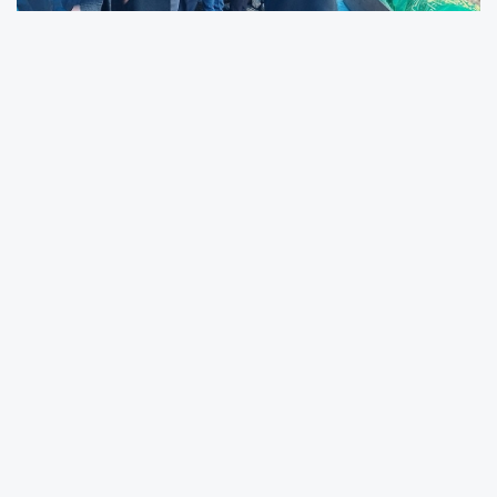
Bulancak Kaptan Ahmet Fatoğlu Denizcilik
Mesleki ve Teknik Anadolu Lisesi’nde rehber
öğretmen olarak görev yapan Seda Karataş,
genç yaşta hayata veda etti. 32 yaşındaki
Karataş, uzun süredir mücadele ettiği
hastalığa yenik düştü.
Sakargeriş’te Üzüntü Hakim
Aslen Ordu’nun Çamaş ilçesine bağlı
Sakargeriş Mahallesi’nden olan Karataş’ın
vefatı, ailesi, meslektaşları ve öğrencileri
arasında derin üzüntüye neden oldu. Cenaze
töreni, Sakargeriş Mahallesi’nde