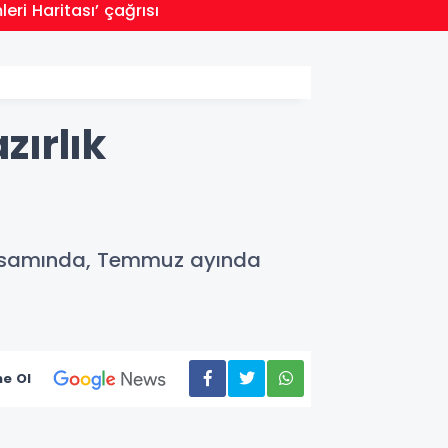
13:04
leri Haritası’ çağrısı
Konya 
ırlık
i kapsamında, Temmuz ayında
e Ol