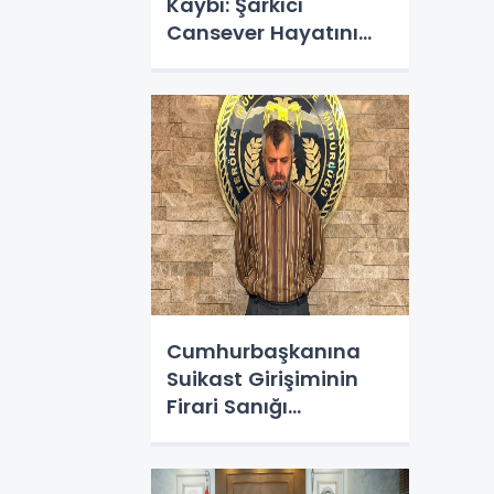
Kaybı: Şarkıcı
Cansever Hayatını
Kaybetti
Cumhurbaşkanına
Suikast Girişiminin
Firari Sanığı
Yakalandı