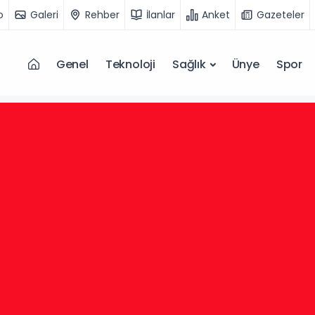
o
Galeri
Rehber
İlanlar
Anket
Gazeteler
Genel
Teknoloji
Sağlık
Ünye
Spor