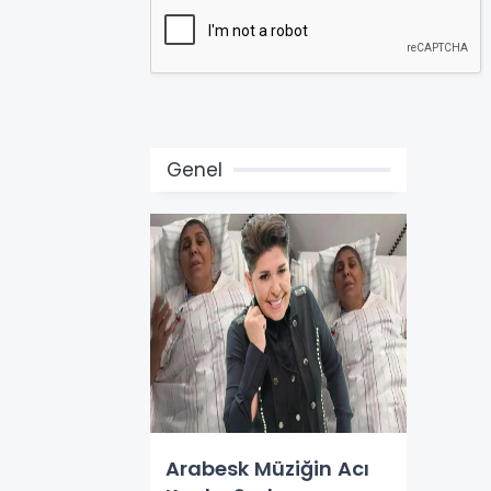
Genel
Arabesk Müziğin Acı