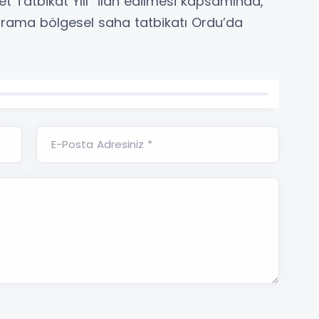
Afet Tatbikat Yılı” ilan edilmesi kapsamında,
arama bölgesel saha tatbikatı Ordu’da
E-Posta Adresiniz *